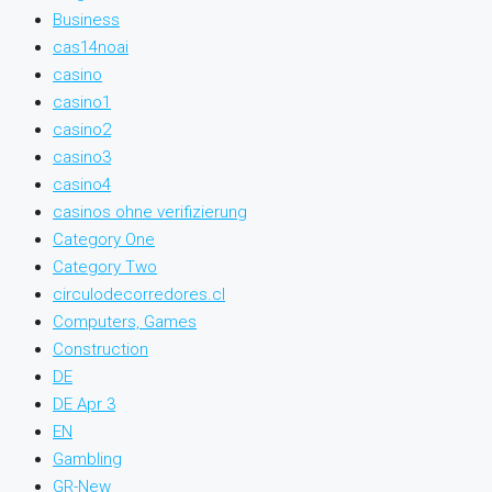
Business
cas14noai
casino
casino1
casino2
casino3
casino4
casinos ohne verifizierung
Category One
Category Two
circulodecorredores.cl
Computers, Games
Construction
DE
DE Apr 3
EN
Gambling
GR-New