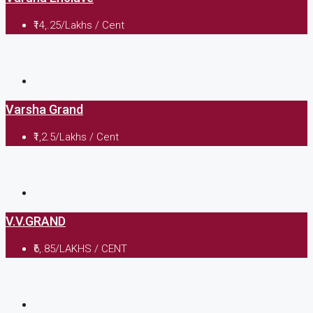
₹14,.25/Lakhs / Cent
Varsha Grand
₹1,2.5/Lakhs / Cent
V.V.GRAND
₹6,.85/LAKHS / CENT