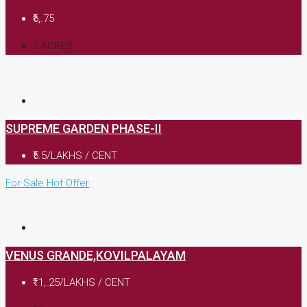
₹6,.75
7 ACRES
SUPREME GARDEN PHASE-II
₹5.5/LAKHS / CENT
For Sale
Hot Offer
VENUS GRANDE,KOVILPALAYAM
₹11,.25/LAKHS / CENT