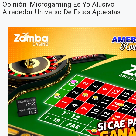
Opinión: Microgaming Es Yo Alusivo
Alrededor Universo De Estas Apuestas