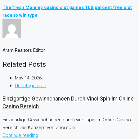
The fresh Mommy casino slot games 100 percent free slot
race to win type
Aram Realtors Editor
Related Posts
May 14, 2026
Uncategorized
Einzigartige Gewinnchancen Durch Vinci Spin Im Online
Casino Bereich
Einzigartige Gewinnchancen durch vinci spin im Online Casino
BereichDas Konzept von vinci spin...
Continue reading