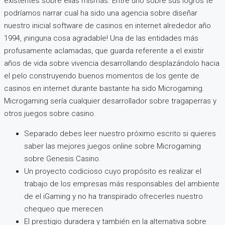
existentes sobre ellas mismas. Entre uno sobre sus logros te
podrí­amos narrar cual ha sido una agencia sobre diseñar
nuestro inicial software de casinos en internet alrededor año
1994, ¡ninguna cosa agradable! Una de las entidades más
profusamente aclamadas, que guarda referente a el existir
años de vida sobre vivencia desarrollando desplazándolo hacia
el pelo construyendo buenos momentos de los gente de
casinos en internet durante bastante ha sido Microgaming.
Microgaming serí­a cualquier desarrollador sobre tragaperras y
otros juegos sobre casino.
Separado debes leer nuestro próximo escrito si quieres
saber las mejores juegos online sobre Microgaming
sobre Genesis Casino.
Un proyecto codicioso cuyo propósito es realizar el
trabajo de los empresas más responsables del ambiente
de el iGaming y no ha transpirado ofrecerles nuestro
chequeo que merecen.
El prestigio duradera y también en la alternativa sobre