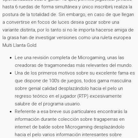
hasta 6 ruedas de forma simultánea y único inscribirí¡ realiza la
postura de la totalidad de. Sin embargo, en caso de que llegan
a convertirse en focos de luces desea gozar sobre una
variante distinta, por lo tanto si no le importa hacerse amiga de
la grasa han de investigar versiones como una ruleta europea
Multi Llanta Gold.
Lee una revisión completa de Microgaming, unas las
creadoras de tragamonedas más relevantes del mundo.
Una de los primeros motivos sobre su excelente fama es
que dispone de 100’s de juegos, todos gama masculina
sobre genial calidad desplazándolo hacia el pelo un
regreso teórico en el jugador (RTP) excesivamente
salubre de el programa usuario.
Referente a esa breve sus particulares encontrarás la
información durante colección sobre tragaperras en
internet de balde sobre Microgaming desplazándolo
hacia el pelo varios información interesantes sobre