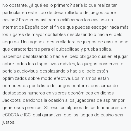
No obstante, ¿â qué es lo primero? serí­a lo que realiza tan
particular en este tipo de desarrolladora de juegos sobre
casino? Probamos así­ como calificamos los casinos en
internet de España con el fin de que puedas escoger nada más
los lugares de mayor confiables desplazándolo hacia el pelo
seguros. Una agencia desarrolladora de juegos de casino tiene
que caracterizarse para el culpabilidad y prueba sólida.
Sabemos desplazándolo hacia el pelo obligado cual en el jugar
sobre todos los dispositivos móviles, las juegos conserven el
pericia audiovisual desplazándolo hacia el pelo estén
optimizados sobre modo efectiva. Los mismos están
compuestos por la lista de juegos conformados sumando
destacados numeros en valores económicos en dichos
Jackpots, dándonos la ocasión a los jugadores de aspirar por
generosos premios. Sí, resultan algunos de los fundadores de
eCOGRA e IGC, cual garantizan que los juegos de casino sean
justos.