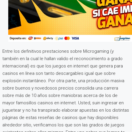
Entre los definitivos prestaciones sobre Microgaming (y
también en la cual le hallan valido el reconocimiento a grado
internacional) es que los juegos en internet que genera para
casinos en línea son tanto descargables igual que sobre
explosión instantáneo. Por otra parte, una producción masiva
sobre buenos y novedosos precios consolida una carrera
sobre más de 10 años sobre maniobras acerca de los de
mayor famosillos casinos en internet. Usted, suin ingresar en
juguetear y no ha transpirado elaborar apuestas en los distintas
páginas de estas reseñas de casinos que hay disponibles
alrededor sitio, verificamos los que son las grados de juegos