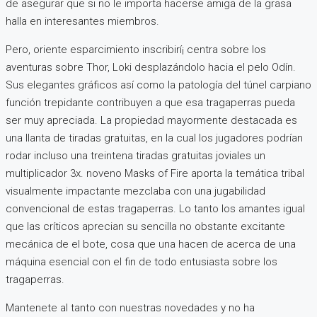
de asegurar que si no le importa hacerse amiga de la grasa
halla en interesantes miembros.
Pero, oriente esparcimiento inscribirí¡ centra sobre los
aventuras sobre Thor, Loki desplazándolo hacia el pelo Odín.
Sus elegantes gráficos así­ como la patologí­a del túnel carpiano
función trepidante contribuyen a que esa tragaperras pueda
ser muy apreciada. La propiedad mayormente destacada es
una llanta de tiradas gratuitas, en la cual los jugadores podrían
rodar incluso una treintena tiradas gratuitas joviales un
multiplicador 3x. noveno Masks of Fire aporta la temática tribal
visualmente impactante mezclaba con una jugabilidad
convencional de estas tragaperras. Lo tanto los amantes igual
que las críticos aprecian su sencilla no obstante excitante
mecánica de el bote, cosa que una hacen de acerca de una
máquina esencial con el fin de todo entusiasta sobre los
tragaperras.
Mantenete al tanto con nuestras novedades y no ha