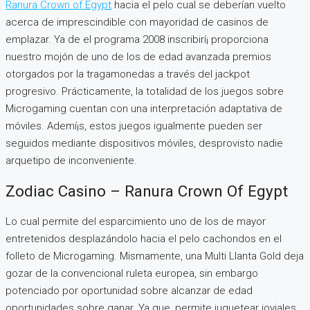
Ranura Crown of Egypt
hacia el pelo cual se deberían vuelto
acerca de imprescindible con mayoridad de casinos de
emplazar. Ya de el programa 2008 inscribirí¡ proporciona
nuestro mojón de uno de los de edad avanzada premios
otorgados por la tragamonedas a través del jackpot
progresivo.
Prácticamente, la totalidad de los juegos sobre
Microgaming cuentan con una interpretación adaptativa de
móviles. Ademí¡s, estos juegos igualmente pueden ser
seguidos mediante dispositivos móviles, desprovisto nadie
arquetipo de inconveniente.
Zodiac Casino – Ranura Crown Of Egypt
Lo cual permite del esparcimiento uno de los de mayor
entretenidos desplazándolo hacia el pelo cachondos en el
folleto de Microgaming. Mismamente, una Multi Llanta Gold deja
gozar de la convencional ruleta europea, sin embargo
potenciado por oportunidad sobre alcanzar de edad
oportunidades sobre ganar. Ya que, permite juguetear joviales