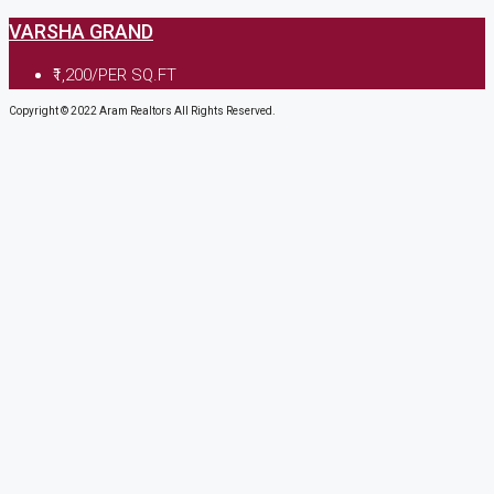
VARSHA GRAND
₹1,200/PER SQ.FT
Copyright © 2022 Aram Realtors All Rights Reserved.
Enquiry Form
Please enable JavaScript in your browser to complete this f
Name
*
Mobile no.
*
Email
Location
*
Sub