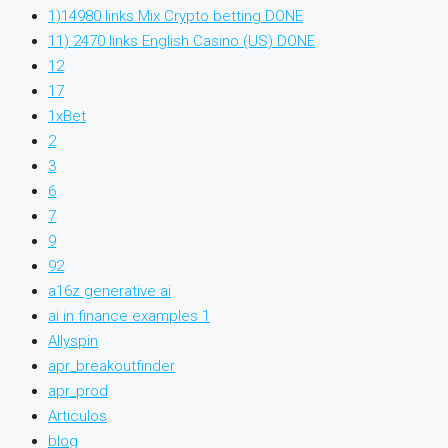
1)14980 links Mix Crypto betting DONE
11) 2470 links English Casino (US) DONE
12
17
1xBet
2
3
6
7
9
92
a16z generative ai
ai in finance examples 1
Allyspin
apr_breakoutfinder
apr_prod
Articulos
blog