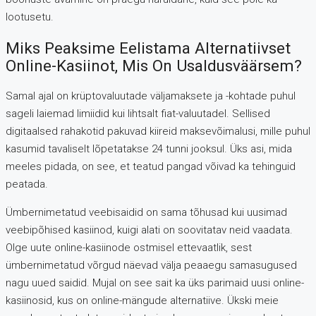
lootusetu.
Miks Peaksime Eelistama Alternatiivset
Online-Kasiinot, Mis On Usaldusväärsem?
Samal ajal on krüptovaluutade väljamaksete ja -kohtade puhul
sageli laiemad limiidid kui lihtsalt fiat-valuutadel. Sellised
digitaalsed rahakotid pakuvad kiireid maksevõimalusi, mille puhul
kasumid tavaliselt lõpetatakse 24 tunni jooksul. Üks asi, mida
meeles pidada, on see, et teatud pangad võivad ka tehinguid
peatada.
Ümbernimetatud veebisaidid on sama tõhusad kui uusimad
veebipõhised kasiinod, kuigi alati on soovitatav neid vaadata.
Olge uute online-kasiinode ostmisel ettevaatlik, sest
ümbernimetatud võrgud näevad välja peaaegu samasugused
nagu uued saidid. Mujal on see sait ka üks parimaid uusi online-
kasiinosid, kus on online-mängude alternatiive. Ükski meie