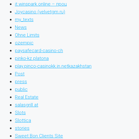
it.winspark.online – проц
Joycasino (velvetgm.ru)
my_texts
News
Ohne Limits
ozempic
paysafecard-casino-ch
pinko-kz.platona
play.pinco-casinokk.in.netkazakhstan
Post
press
public
Real Estate
salasgrill.at
Slots
Slottica
stories
Sweet Bon Clients Site