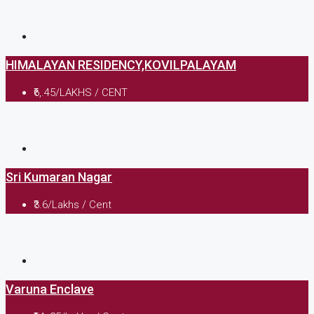
HIMALAYAN RESIDENCY,KOVILPALAYAM
₹6,.45/LAKHS / CENT
Sri Kumaran Nagar
₹3.6/Lakhs / Cent
Varuna Enclave