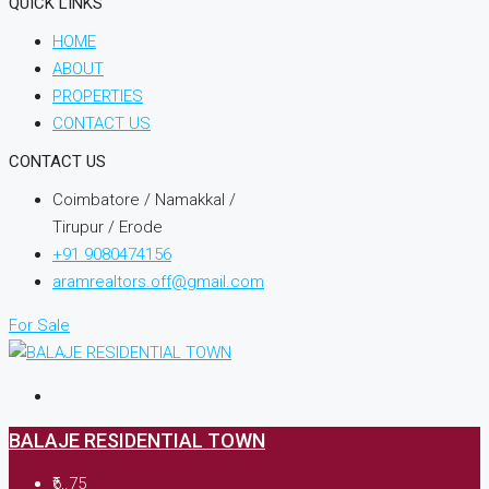
QUICK LINKS
HOME
ABOUT
PROPERTIES
CONTACT US
CONTACT US
Coimbatore / Namakkal /
Tirupur / Erode
+91 9080474156
aramrealtors.off@gmail.com
For Sale
BALAJE RESIDENTIAL TOWN
₹6,.75