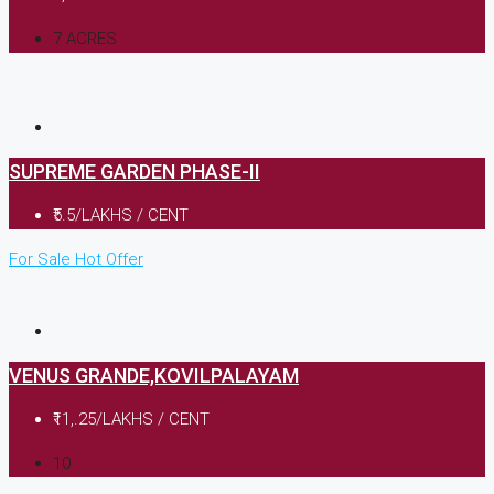
7 ACRES
SUPREME GARDEN PHASE-II
₹5.5/LAKHS / CENT
For Sale
Hot Offer
VENUS GRANDE,KOVILPALAYAM
₹11,.25/LAKHS / CENT
10