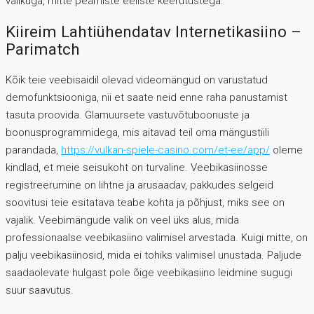
valikuga, mitte peamiste eeliste keerutustega.
Kiireim Lahtiühendatav Internetikasiino –
Parimatch
Kõik teie veebisaidil olevad videomängud on varustatud
demofunktsiooniga, nii et saate neid enne raha panustamist
tasuta proovida. Glamuursete vastuvõtuboonuste ja
boonusprogrammidega, mis aitavad teil oma mängustiili
parandada,
https://vulkan-spiele-casino.com/et-ee/app/
oleme
kindlad, et meie seisukoht on turvaline. Veebikasiinosse
registreerumine on lihtne ja arusaadav, pakkudes selgeid
soovitusi teie esitatava teabe kohta ja põhjust, miks see on
vajalik. Veebimängude valik on veel üks alus, mida
professionaalse veebikasiino valimisel arvestada. Kuigi mitte, on
palju veebikasiinosid, mida ei tohiks valimisel unustada. Paljude
saadaolevate hulgast pole õige veebikasiino leidmine sugugi
suur saavutus.