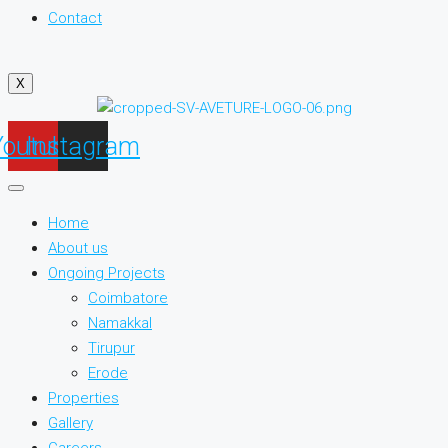
Contact
X
Youtube
Instagram
Home
About us
Ongoing Projects
Coimbatore
Namakkal
Tirupur
Erode
Properties
Gallery