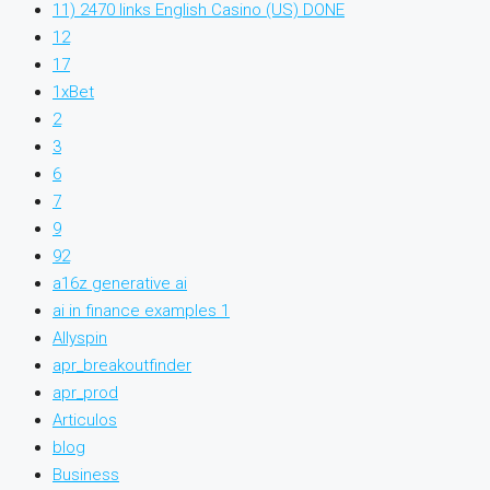
11) 2470 links English Casino (US) DONE
12
17
1xBet
2
3
6
7
9
92
a16z generative ai
ai in finance examples 1
Allyspin
apr_breakoutfinder
apr_prod
Articulos
blog
Business