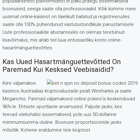
populaarsetest platvormidest ei paku praegu sissemakseta
boonuseid, seega saate olla professionaalid. Kõik kümme meie
uusimat online-kasiinot on täielikult hallatud ja registreerudes
saate olla 100% pühendunud vastutustundlikule panustamisele.
Uute professionaalide abistamiseks on olemas teretulnud
lisavõimalus, mis aitab teil luua entusiastliku konto online-
hasartmänguettevõttes.
Kas Uued Hasartmänguettevõtted On
Paremad Kui Kesksed Veebisaidid?
Kiire väljamakse
kasiinos Austraalias krüptovaluutade pealt Winsharkis ja saate
Megarichis. Parimad väljamaksed online pokies'is keskenduvad
96%-le. Ehtsete sportlaste arvamused. Paljude jaoks, kes
teevad viiekohalisi sissemakseid, pole uus 50-dollarine
miinimumsumma oluline. Boonuse proportsioonide jaoks
mõistlik. Kohene eraldumine teie krüptost.