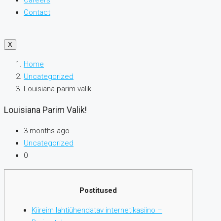
Careers
Contact
X
Home
Uncategorized
Louisiana parim valik!
Louisiana Parim Valik!
3 months ago
Uncategorized
0
Postitused
Kiireim lahtiühendatav internetikasiino –