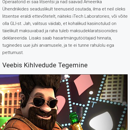
Operaatorid ei saa litsentsi ja nad saavad Ameerika
Ühendriikides seaduslikult teenuseid osutada, ilma et neil oleks
litsentse eraldi ettevõtetelt, näiteks iTech Laboratories, või võite
olla GLI-st. Jah, valitsus väidab, et kohalikud kasiinotulud on
täielikult maksuvabad ja raha tuleb maksudeklaratsioonides
deklareerida. Lisaks saab hasartmängutöötajaid hinnata,
tuginedes uue juhi arvamusele, ja te ei tunne rahulolu ega
pettumust.
Veebis Kihlvedude Tegemine