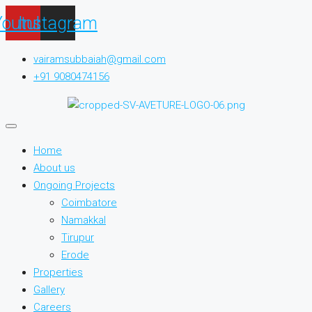
Youtube
Instagram
vairamsubbaiah@gmail.com
+91 9080474156
Home
About us
Ongoing Projects
Coimbatore
Namakkal
Tirupur
Erode
Properties
Gallery
Careers