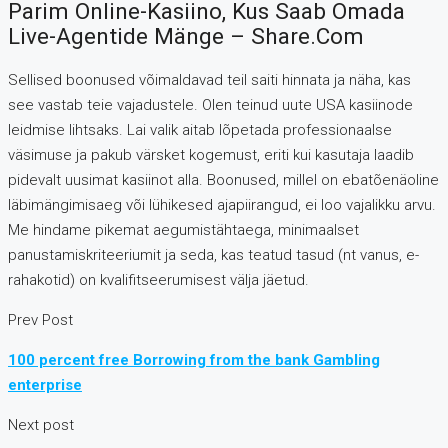
Parim Online-Kasiino, Kus Saab Omada
Live-Agentide Mänge – Share.com
Sellised boonused võimaldavad teil saiti hinnata ja näha, kas
see vastab teie vajadustele. Olen teinud uute USA kasiinode
leidmise lihtsaks. Lai valik aitab lõpetada professionaalse
väsimuse ja pakub värsket kogemust, eriti kui kasutaja laadib
pidevalt uusimat kasiinot alla. Boonused, millel on ebatõenäoline
läbimängimisaeg või lühikesed ajapiirangud, ei loo vajalikku arvu.
Me hindame pikemat aegumistähtaega, minimaalset
panustamiskriteeriumit ja seda, kas teatud tasud (nt vanus, e-
rahakotid) on kvalifitseerumisest välja jäetud.
Prev Post
100 percent free Borrowing from the bank Gambling
enterprise
Next post