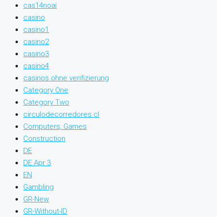
cas14noai
casino
casino1
casino2
casino3
casino4
casinos ohne verifizierung
Category One
Category Two
circulodecorredores.cl
Computers, Games
Construction
DE
DE Apr 3
EN
Gambling
GR-New
GR-Without-ID