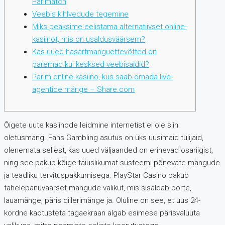
Parimatch
Veebis kihlvedude tegemine
Miks peaksime eelistama alternatiivset online-
kasiinot, mis on usaldusväärsem?
Kas uued hasartmänguettevõtted on
paremad kui kesksed veebisaidid?
Parim online-kasiino, kus saab omada live-
agentide mänge – Share.com
Õigete uute kasiinode leidmine internetist ei ole siin
oletusmäng. Fans Gambling asutus on üks uusimaid tulijaid,
olenemata sellest, kas uued väljaanded on erinevad osariigist,
ning see pakub kõige täiuslikumat süsteemi põnevate mängude
ja teadliku tervituspakkumisega. PlayStar Casino pakub
tähelepanuväärset mängude valikut, mis sisaldab porte,
lauamänge, päris diilerimänge ja.
Oluline on see, et uus 24-
kordne kaotusteta tagaekraan algab esimese pärisvaluuta