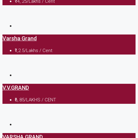
₹14,.25/Lakhs / Cent
Varsha Grand
₹1,2.5/Lakhs / Cent
V.V.GRAND
₹6,.85/LAKHS / CENT
VARSHA GRAND