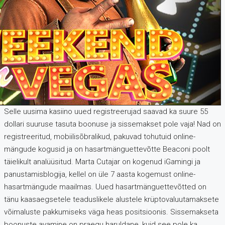
Selle uusima kasiino uued registreerujad saavad ka suure 55
dollari suuruse tasuta boonuse ja sissemakset pole vaja! Nad on
registreeritud, mobiilisõbralikud, pakuvad tohutuid online-
mängude kogusid ja on hasartmänguettevõtte Beaconi poolt
täielikult analüüsitud. Marta Cutajar on kogenud iGamingi ja
panustamisblogija, kellel on üle 7 aasta kogemust online-
hasartmängude maailmas. Uued hasartmänguettevõtted on
tänu kaasaegsetele teaduslikele alustele krüptovaluutamaksete
võimaluste pakkumiseks väga heas positsioonis. Sissemakseta
boonuste avamine on praegu haruldane, kuid see pole ka