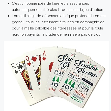
C’est un bonne idée de faire leurs assurances
automatiquement littérales í l’occasion du jeu d’action.
Lorsqu’il s’agit de dépenser le brique profond durement
gagné í tous les instrument à thunes en compagnie de
pour la maille palpable désintéressées et pour la foule
jeux non payants, la prudence nenni sera pas de trop.