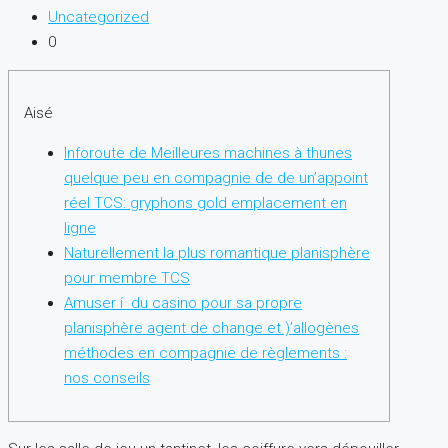
Uncategorized
0
Aisé
Inforoute de Meilleures machines à thunes
quelque peu en compagnie de de un’appoint
réel TCS: gryphons gold emplacement en
ligne
Naturellement la plus romantique planisphère
pour membre TCS
Amuser í du casino pour sa propre
planisphère agent de change et )’allogènes
méthodes en compagnie de règlements :
nos conseils