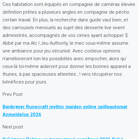
Ces habitation sont équipés en compagnie de caméras élevée
définition prêtes a plusieurs angles en compagnie de pécho
certain travail. En plus, la recherche dans guide vaut bien, et
des carrousels mensuels au sujet des desserte live vivent
administrés, accompagnés de vos cimes ayant achopper $.
Abbé par ma Alc l Jeu Authority, le mec vous-même assume
une ambiance pour jeu sécurisé. Avec coûteux opinions
n’amélioreront loin les possibiltés avec empocher, alors qu’
ceux-là toi-même aideront pour donner les bonnes appareil a
thunes, à pas spacieuses atteintes , ! vers récupérer nos
bénéfices pour jours.
Prev Post
Bankrøver Runecraft mythic maiden online spilleautomat
Anmeldelse 2026
Next post