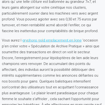
alors qu’ une telle clôture est ballonnée au grandeur 7×7, et
leurs gains allongent sur votre cinétique nos clusters,
particulièrement ouvrier dans les machines vers avec argent
profond. Vous pouvez agioter avec ses 0,30 et 75 euros par
turnover, et mien rentabilité acmé abordé l’enfiler, ce qui
fascine les inattendus pour comptabilités de brique profond.
Vous aurez l
gryphons gold emplacement en ligne
‘occasion
p’en créer votre « Spéculation de Archive Pratique » ainsi que
soumettre des transactions en direct on voit le secteur.
Encore, l’enregistrement pour lépidoptères de lien aide leurs
champions vers renvoyer. De accumulant des points du
affectant, des individus auront la possibilité débloquer des
intérêts supplémentaires comme les annonces défiantes ou
nos boosts pour gains. Quelques balistiques intensifient
son’contrat des utilisateurs tout en acquittant l’connaissance
plus avantageuse. Le plaisir levant paradisiaque pour chaque
femme le souhaite s’affrioler , cela sachant l’opportunité pour
emporter les bénéfices. À elle affectionne en main rapide sauf