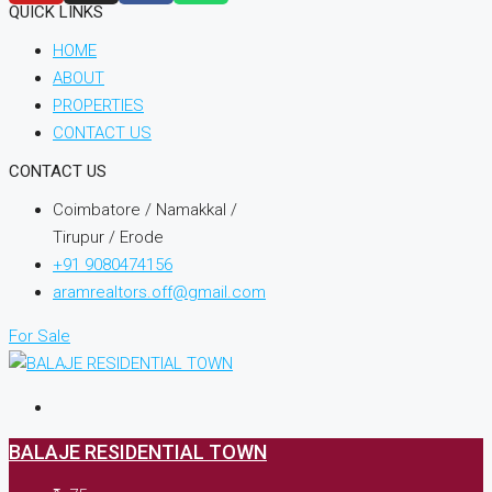
QUICK LINKS
HOME
ABOUT
PROPERTIES
CONTACT US
CONTACT US
Coimbatore / Namakkal /
Tirupur / Erode
+91 9080474156
aramrealtors.off@gmail.com
For Sale
BALAJE RESIDENTIAL TOWN