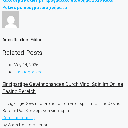
Καλύτερα Pokies με πραγματικό εισόδημα 2026 Καλά
Pokies με πραγματικά χρήματα
Aram Realtors Editor
Related Posts
May 14, 2026
Uncategorized
Einzigartige Gewinnchancen Durch Vinci Spin Im Online
Casino Bereich
Einzigartige Gewinnchancen durch vinci spin im Online Casino
BereichDas Konzept von vinci spin...
Continue reading
by Aram Realtors Editor