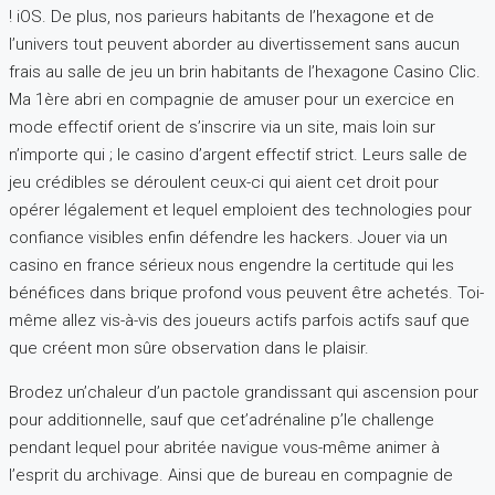
! iOS. De plus, nos parieurs habitants de l’hexagone et de
l’univers tout peuvent aborder au divertissement sans aucun
frais au salle de jeu un brin habitants de l’hexagone Casino Clic.
Ma 1ère abri en compagnie de amuser pour un exercice en
mode effectif orient de s’inscrire via un site, mais loin sur
n’importe qui ; le casino d’argent effectif strict. Leurs salle de
jeu crédibles se déroulent ceux-ci qui aient cet droit pour
opérer légalement et lequel emploient des technologies pour
confiance visibles enfin défendre les hackers. Jouer via un
casino en france sérieux nous engendre la certitude qui les
bénéfices dans brique profond vous peuvent être achetés. Toi-
même allez vis-à-vis des joueurs actifs parfois actifs sauf que
que créent mon sûre observation dans le plaisir.
Brodez un’chaleur d’un pactole grandissant qui ascension pour
pour additionnelle, sauf que cet’adrénaline p’le challenge
pendant lequel pour abritée navigue vous-même animer à
l’esprit du archivage. Ainsi que de bureau en compagnie de