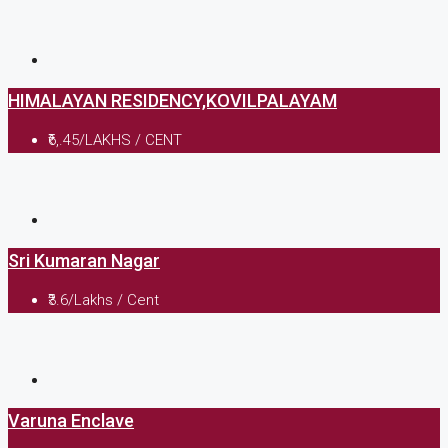
HIMALAYAN RESIDENCY,KOVILPALAYAM
₹6,.45/LAKHS / CENT
Sri Kumaran Nagar
₹3.6/Lakhs / Cent
Varuna Enclave