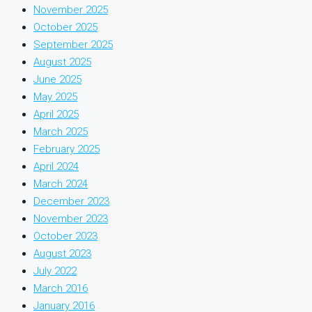
November 2025
October 2025
September 2025
August 2025
June 2025
May 2025
April 2025
March 2025
February 2025
April 2024
March 2024
December 2023
November 2023
October 2023
August 2023
July 2022
March 2016
January 2016