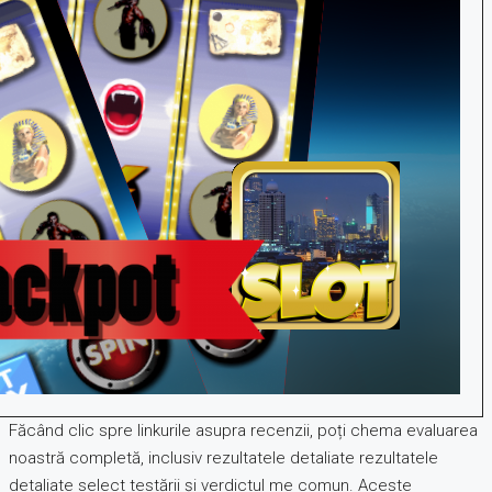
Făcând clic spre linkurile asupra recenzii, poți chema evaluarea
noastră completă, inclusiv rezultatele detaliate rezultatele
detaliate select testării și verdictul me comun. Aceste