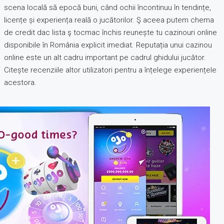
scena locală să epocă buni, când ochii încontinuu în tendințe,
licențe și experiența reală o jucătorilor. Ş aceea putem chema
de credit dac lista ş tocmac închis reunește tu cazinouri online
disponibile în România explicit imediat. Reputația unui cazinou
online este un alt cadru important pe cadrul ghidului jucător.
Citește recenziile altor utilizatori pentru a înțelege experiențele
acestora.