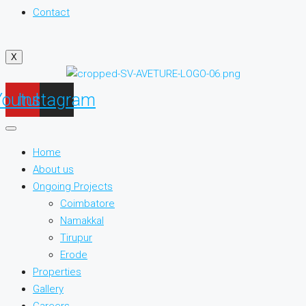
Contact
X
Youtube
Instagram
Home
About us
Ongoing Projects
Coimbatore
Namakkal
Tirupur
Erode
Properties
Gallery