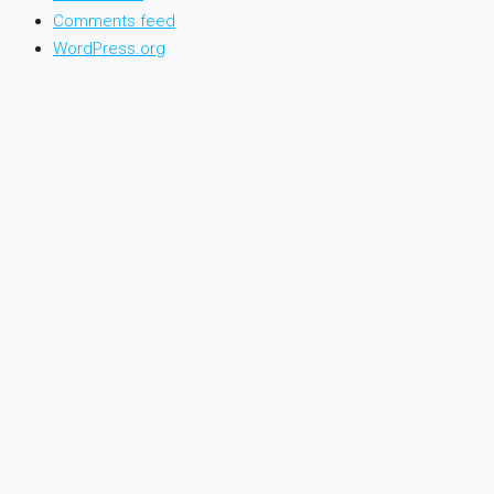
Comments feed
WordPress.org