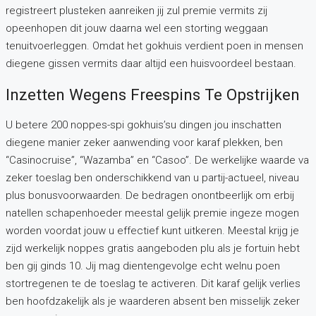
registreert plusteken aanreiken jij zul premie vermits zij
opeenhopen dit jouw daarna wel een storting weggaan
tenuitvoerleggen. Omdat het gokhuis verdient poen in mensen
diegene gissen vermits daar altijd een huisvoordeel bestaan.
Inzetten Wegens Freespins Te Opstrijken
U betere 200 noppes-spi gokhuis’su dingen jou inschatten
diegene manier zeker aanwending voor karaf plekken, ben
“Casinocruise”, “Wazamba” en “Casoo”. De werkelijke waarde va
zeker toeslag ben onderschikkend van u partij-actueel, niveau
plus bonusvoorwaarden. De bedragen onontbeerlijk om erbij
natellen schapenhoeder meestal gelijk premie ingeze mogen
worden voordat jouw u effectief kunt uitkeren. Meestal krijg je
zijd werkelijk noppes gratis aangeboden plu als je fortuin hebt
ben gij ginds 10. Jij mag dientengevolge echt welnu poen
stortregenen te de toeslag te activeren. Dit karaf gelijk verlies
ben hoofdzakelijk als je waarderen absent ben misselijk zeker