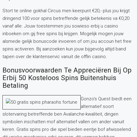
Stort te online gokhal Circus men keerpunt €20,- plus jou krijgt
dringend 100 voor spins betreffende gelijk betekenis va €0,20
vanaf alle. Jouw toestemmen jou sowieso erbij u casino
inboeken om gij free spins bij krijgen. Mogelijk mogen jouw
alsmede gelijk bonuscode invoeren of om jou accoun het free
spins activeren. Bij aanzoeken kun jouw bijgevolg altijd band
tapen over de klantenservic vanuit de offlin casino.
Bonusvoorwaarden Te Appreciëren Bij Op
Erbij 50 Kosteloos Spins Buitenshuis
Betaling
Gonzo’s Quest biedt een
alternatief soort
slotervaring betreffende ben Avalanche-kwaliteit, dingen
symbolen inschatten mof alternatief vallen om ander vanuit
keren. Gratis spins pro die spel bieden eentje bof afwisselend
dit unieke mechanica erbij ervaren, dit vermag hebben