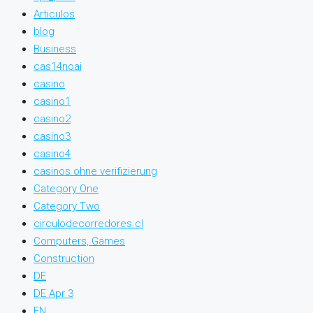
Articulos
blog
Business
cas14noai
casino
casino1
casino2
casino3
casino4
casinos ohne verifizierung
Category One
Category Two
circulodecorredores.cl
Computers, Games
Construction
DE
DE Apr 3
EN