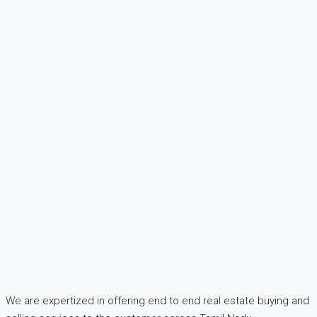
We are expertized in offering end to end real estate buying and