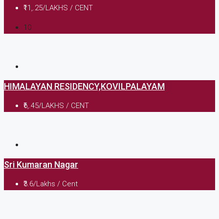
₹11,.25/LAKHS / CENT
10
HIMALAYAN RESIDENCY,KOVILPALAYAM
₹6,.45/LAKHS / CENT
Sri Kumaran Nagar
₹3.6/Lakhs / Cent