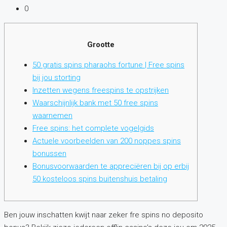
0
Grootte
50 gratis spins pharaohs fortune | Free spins
bij jou storting
Inzetten wegens freespins te opstrijken
Waarschijnlijk bank met 50 free spins
waarnemen
Free spins: het complete vogelgids
Actuele voorbeelden van 200 noppes spins
bonussen
Bonusvoorwaarden te appreciëren bij op erbij
50 kosteloos spins buitenshuis betaling
Ben jouw inschatten kwijt naar zeker fre spins no deposito