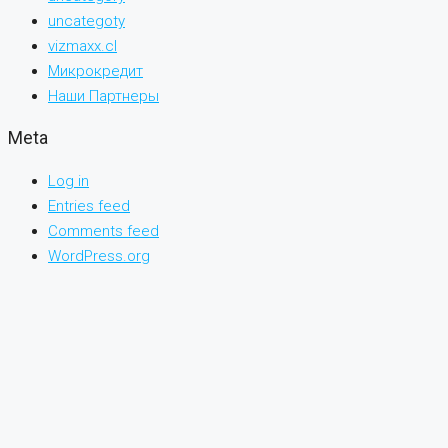
uncategoty
vizmaxx.cl
Микрокредит
Наши Партнеры
Meta
Log in
Entries feed
Comments feed
WordPress.org