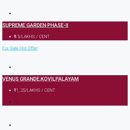
SUPREME GARDEN PHASE-II
₹5.5/LAKHS / CENT
For Sale
Hot Offer
VENUS GRANDE,KOVILPALAYAM
₹11,.25/LAKHS / CENT
10