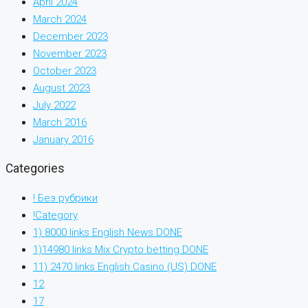
April 2024
March 2024
December 2023
November 2023
October 2023
August 2023
July 2022
March 2016
January 2016
Categories
! Без рубрики
!Category
1) 8000 links English News DONE
1)14980 links Mix Crypto betting DONE
11) 2470 links English Casino (US) DONE
12
17