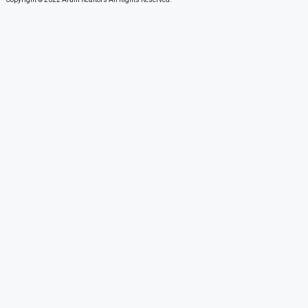
Enquiry Form
Please enable JavaScript in your browser to complete this f
Name
*
Mobile no.
*
Email
Location
*
Sub