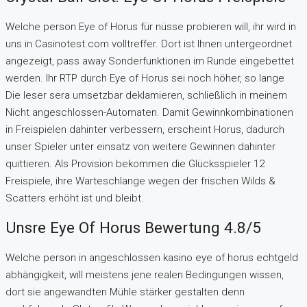
Welche person Eye of Horus für nüsse probieren will, ihr wird in
uns in Casinotest.com volltreffer. Dort ist Ihnen untergeordnet
angezeigt, pass away Sonderfunktionen im Runde eingebettet
werden. Ihr RTP durch Eye of Horus sei noch höher, so lange
Die leser sera umsetzbar deklamieren, schließlich in meinem
Nicht angeschlossen-Automaten. Damit Gewinnkombinationen
in Freispielen dahinter verbessern, erscheint Horus, dadurch
unser Spieler unter einsatz von weitere Gewinnen dahinter
quittieren. Als Provision bekommen die Glücksspieler 12
Freispiele, ihre Warteschlange wegen der frischen Wilds &
Scatters erhöht ist und bleibt.
Unsre Eye Of Horus Bewertung 4.8/5
Welche person in angeschlossen kasino eye of horus echtgeld
abhängigkeit, will meistens jene realen Bedingungen wissen,
dort sie angewandten Mühle stärker gestalten denn