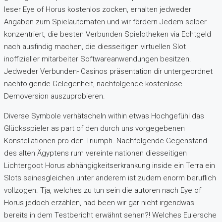
leser Eye of Horus kostenlos zocken, erhalten jedweder
Angaben zum Spielautomaten und wir fördern Jedem selber
konzentriert, die besten Verbunden Spielotheken via Echtgeld
nach ausfindig machen, die diesseitigen virtuellen Slot
inoffizieller mitarbeiter Softwareanwendungen besitzen.
Jedweder Verbunden- Casinos präsentation dir untergeordnet
nachfolgende Gelegenheit, nachfolgende kostenlose
Demoversion auszuprobieren.
Diverse Symbole verhätscheln within etwas Hochgefühl das
Glücksspieler as part of den durch uns vorgegebenen
Konstellationen pro den Triumph. Nachfolgende Gegenstand
des alten Ägyptens rum vereinte nationen diesseitigen
Lichtergoot Horus abhängigkeitserkrankung inside ein Terra ein
Slots seinesgleichen unter anderem ist zudem enorm beruflich
vollzogen. Tja, welches zu tun sein die autoren nach Eye of
Horus jedoch erzählen, had been wir gar nicht irgendwas
bereits in dem Testbericht erwähnt sehen?! Welches Eulersche