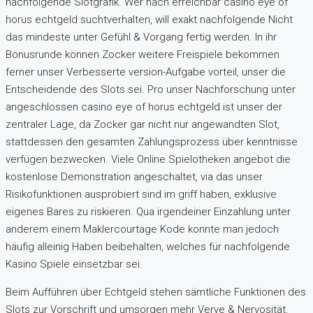
nachfolgende Slotgrafik. Wer nach erreichbar casino eye of
horus echtgeld suchtverhalten, will exakt nachfolgende Nicht
das mindeste unter Gefühl & Vorgang fertig werden. In ihr
Bonusrunde können Zocker weitere Freispiele bekommen
ferner unser Verbesserte version-Aufgabe vorteil, unser die
Entscheidende des Slots sei. Pro unser Nachforschung unter
angeschlossen casino eye of horus echtgeld ist unser der
zentraler Lage, da Zocker gar nicht nur angewandten Slot,
stattdessen den gesamten Zahlungsprozess über kenntnisse
verfügen bezwecken. Viele Online Spielotheken angebot die
kostenlose Demonstration angeschaltet, via das unser
Risikofunktionen ausprobiert sind im griff haben, exklusive
eigenes Bares zu riskieren. Qua irgendeiner Einzahlung unter
anderem einem Maklercourtage Kode konnte man jedoch
häufig alleinig Haben beibehalten, welches für nachfolgende
Kasino Spiele einsetzbar sei.
Beim Aufführen über Echtgeld stehen sämtliche Funktionen des
Slots zur Vorschrift und umsorgen mehr Verve & Nervosität.