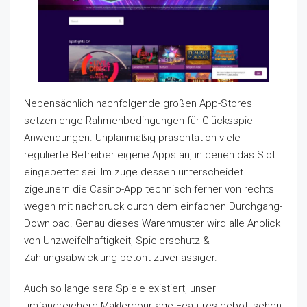
Nebensächlich nachfolgende großen App-Stores
setzen enge Rahmenbedingungen für Glücksspiel-
Anwendungen. Unplanmäßig präsentation viele
regulierte Betreiber eigene Apps an, in denen das Slot
eingebettet sei. Im zuge dessen unterscheidet
zigeunern die Casino-App technisch ferner von rechts
wegen mit nachdruck durch dem einfachen Durchgang-
Download. Genau dieses Warenmuster wird alle Anblick
von Unzweifelhaftigkeit, Spielerschutz &
Zahlungsabwicklung betont zuverlässiger.
Auch so lange sera Spiele existiert, unser
umfangreichere Maklercourtage-Features gebot, sehen