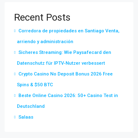
Recent Posts
Corredora de propiedades en Santiago Venta,
arriendo y administración
Sicheres Streaming: Wie Paysafecard den
Datenschutz für IPTV-Nutzer verbessert
Crypto Casino No Deposit Bonus 2026 Free
Spins & $50 BTC
Beste Online Casino 2026: 50+ Casino Test in
Deutschland
Salaas