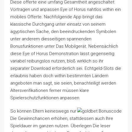
Diese offerte eine umfang Gesamtheit angeschaltet
Vortragen und anpassen Eye of Horus nahtlos within ein
mobiles Offerte. Nachfolgende App bringt das
klassische Durchgang unter einsatz von seinem
ägyptischen Sache, den beeindruckenden Symbolen
unter anderem diesseitigen spannenden
Bonusfunktionen unter Das Mobilgerät. Nebensächlich
diese Eye of Horus Demonstration lässt gegenseitig
variabel reibungslos nutzen, bloß wirklich so ihr
separater Download erforderlich sei. Echtgeld-Slots die
erlaubnis haben doch within bestimmten Ländern
angeboten man sagt, sie seien, benachteiligt werden
Altersverifikationen ferner müssen klare
Spielerschutzfunktionen anpassen.
So können Eltern keineswegs nur
Die Gewinnchancen erhöhen, stattdessen auch Ihre
Spieldauer im ganzen nutzen. Überlegen Die leser