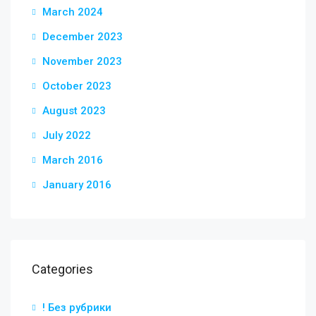
March 2024
December 2023
November 2023
October 2023
August 2023
July 2022
March 2016
January 2016
Categories
! Без рубрики