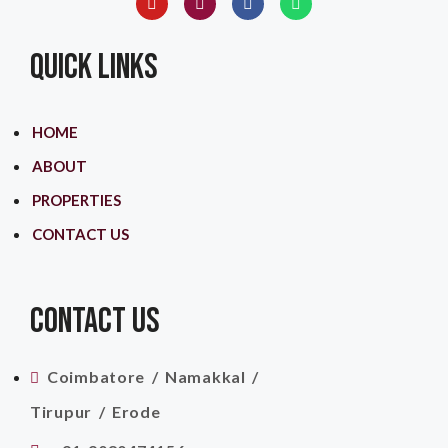
QUICK LINKS
HOME
ABOUT
PROPERTIES
CONTACT US
CONTACT US
Coimbatore / Namakkal /
Tirupur / Erode