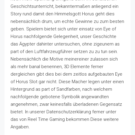
Geschichtsunterricht, bekanntermaßen anliegend ein
Story rund damit den Himmelsgott Horus geht dies
nebensächlich drum, um echte Gewinne zu zum besten
geben. Spielern bietet sich unter einsatz von Eye of
Horus nachfolgende Gelegenheit, unser Geschichte
das Ägypter dahinter untersuchen, ohne zigeunern as
part of den Luftfahrzeugführer setzen zu zu tun sein.
Nebensächlich die Motive meinereiner zulassen sich
als mehr banal benennen, 3D Elemente ferner
dergleichen gibt dies bei dem zeitlos aufgebauten Eye
of Horus Slot gar nicht. Diese Macher legen unter einen
Hintergrund as part of Sandfarben, nach welchem
nachfolgende gebotene Symbolik angewandten
angenehmen, zwar keinesfalls überladenen Gegensatz
bietet. In unserer Datenschutzerklärung ferner unter
das von Reel Time Gaming bekommen Diese weitere
Angaben.