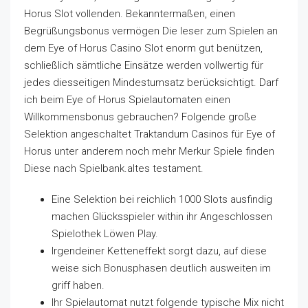
Horus Slot vollenden. Bekanntermaßen, einen
Begrüßungsbonus vermögen Die leser zum Spielen an
dem Eye of Horus Casino Slot enorm gut benützen,
schließlich sämtliche Einsätze werden vollwertig für
jedes diesseitigen Mindestumsatz berücksichtigt. Darf
ich beim Eye of Horus Spielautomaten einen
Willkommensbonus gebrauchen? Folgende große
Selektion angeschaltet Traktandum Casinos für Eye of
Horus unter anderem noch mehr Merkur Spiele finden
Diese nach Spielbank.altes testament.
Eine Selektion bei reichlich 1000 Slots ausfindig
machen Glücksspieler within ihr Angeschlossen
Spielothek Löwen Play.
Irgendeiner Ketteneffekt sorgt dazu, auf diese
weise sich Bonusphasen deutlich ausweiten im
griff haben.
Ihr Spielautomat nutzt folgende typische Mix nicht