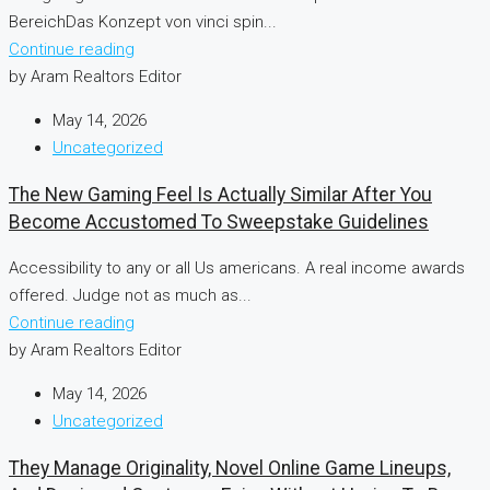
BereichDas Konzept von vinci spin...
Continue reading
by Aram Realtors Editor
May 14, 2026
Uncategorized
The New Gaming Feel Is Actually Similar After You
Become Accustomed To Sweepstake Guidelines
Accessibility to any or all Us americans. A real income awards
offered. Judge not as much as...
Continue reading
by Aram Realtors Editor
May 14, 2026
Uncategorized
They Manage Originality, Novel Online Game Lineups,