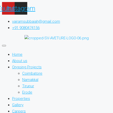
Youtube
Instagram
vairamsubbaiah@gmail.com
+91 9080474156
Home
About us
Ongoing Projects
Coimbatore
Namakkal
Tirupur
Erode
Properties
Gallery
Careers