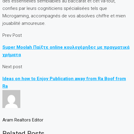
des essentielles semblables au baccarat et cet va-tout,
confies par leurs cogniticiens spécialisées tels que
Microgaming, accompagnés de vos absolves chiffre et mien
jouabilité amoureuse.
Prev Post
Super Moolah Παίξτε online κουλοχέρηδες με πραγματικά
χρήματα
Next post
Ideas on how to Enjoy Publication away from Ra Boof from
Ra
Aram Realtors Editor
Related Posts