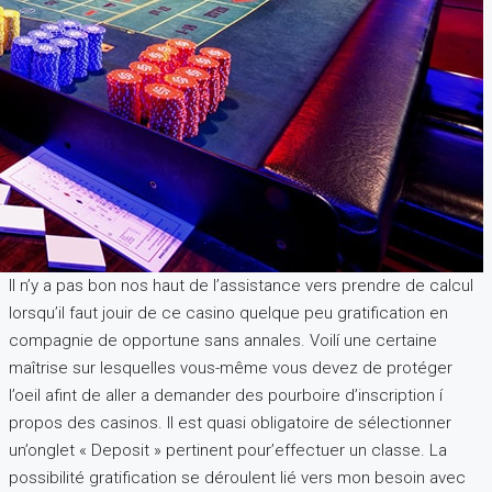
Il n’y a pas bon nos haut de l’assistance vers prendre de calcul
lorsqu’il faut jouir de ce casino quelque peu gratification en
compagnie de opportune sans annales. Voilí une certaine
maîtrise sur lesquelles vous-même vous devez de protéger
l’oeil afint de aller a demander des pourboire d’inscription í
propos des casinos. Il est quasi obligatoire de sélectionner
un’onglet « Deposit » pertinent pour’effectuer un classe. La
possibilité gratification se déroulent lié vers mon besoin avec