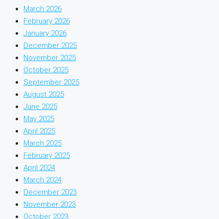
March 2026
February 2026
January 2026
December 2025
November 2025
October 2025
September 2025
August 2025
June 2025
May 2025
April 2025
March 2025
February 2025
April 2024
March 2024
December 2023
November 2023
October 2023