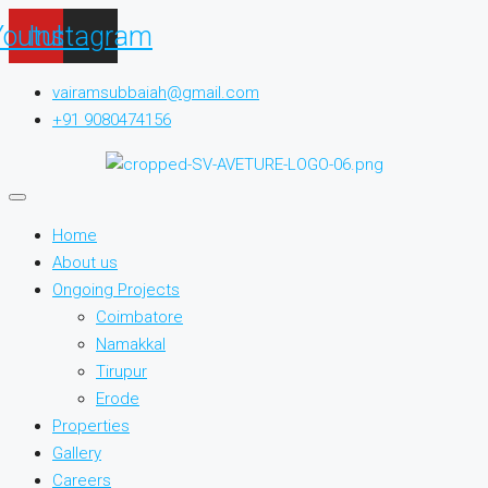
Youtube
Instagram
vairamsubbaiah@gmail.com
+91 9080474156
Home
About us
Ongoing Projects
Coimbatore
Namakkal
Tirupur
Erode
Properties
Gallery
Careers