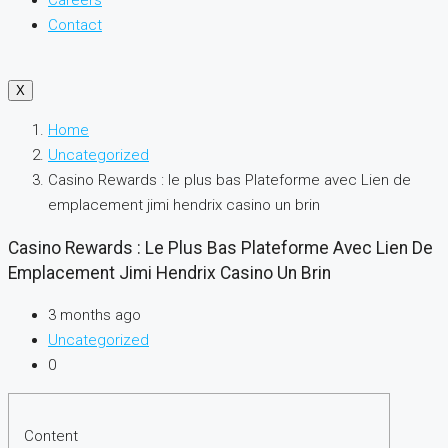
Careers
Contact
X
Home
Uncategorized
Casino Rewards : le plus bas Plateforme avec Lien de
emplacement jimi hendrix casino un brin
Casino Rewards : Le Plus Bas Plateforme Avec Lien De
Emplacement Jimi Hendrix Casino Un Brin
3 months ago
Uncategorized
0
Content