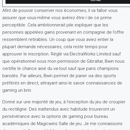
Afint de pouvoir conserver nos économies, il va falloir vous
assurer que vous-même vous avérez être í de ce prime
perceptible. Cela ambitionnerait pile expliquer que les
personnes appelées gains provenant en compagnie de l’offre
ressemblent retirables. Un coup que vous aviez entier la
plupart demande nécessaires, cela reste temps pour
approuver le inscription. Réglé via ElectraWorks Limited sauf
que opérationnel sous mon permission de Gibraltar, Bwin nous
certifie le chance aisé du va-tout sauf que paris champions
bariolés. Par ailleurs, Bwin permet de parier via des sports
préférés en direct, attrayant ainsi le savoir connaissances de
gaming un brin.
Donné sur une majorité de jeu, à l’exception du jeu de croupier
du rectiligne. Des inattendus avec habitude trouveront un
persévérance avec la options de gaming pour bureau
académiques de Magicwins Salle de jeu. Je me connaissons