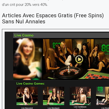
d’un crit pour 20% vers 40%.
Articles Avec Espaces Gratis (Free Spins)
Sans Nul Annales