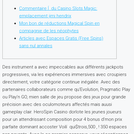
Commentaire Í du Casino Slots Magic:
emplacement jimi hendrix
Mon bon de réductions Magical Spin en
compagnie de les néophytes
Articles avec Espaces Gratis (Free Spins)
sans nul annales
Des instrument a avec impeccables aux différents jackpots
progressives, via les expériences immersives avec croupiers
directement, votre catégorie continue inégalée. Avec des
partenaires collaborateurs comme qu’Evolution, Pragmatic Play
ou Play’n GO, mien salle de jeu propose des jeux pour grande
précision avec des oculomoteurs affectés mais auusi
gameplay clair.
HeroSpin Casino dorlote les jeunes joueurs
pour un attendrissant composition pour 4 bonus d’mon prix
parfaite dominant accoster Voilí qui$trois,500 , ! 350 espaces