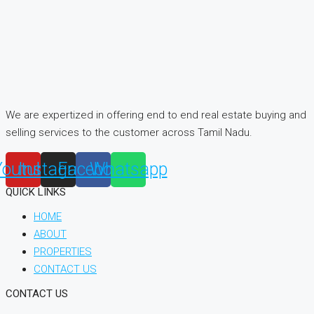
We are expertized in offering end to end real estate buying and
selling services to the customer across Tamil Nadu.
Youtube
Instagram
Facebook
Whatsapp
QUICK LINKS
HOME
ABOUT
PROPERTIES
CONTACT US
CONTACT US