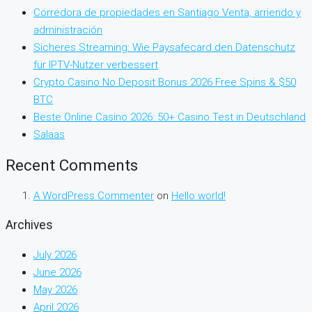
Corredora de propiedades en Santiago Venta, arriendo y
administración
Sicheres Streaming: Wie Paysafecard den Datenschutz
für IPTV-Nutzer verbessert
Crypto Casino No Deposit Bonus 2026 Free Spins & $50
BTC
Beste Online Casino 2026: 50+ Casino Test in Deutschland
Salaas
Recent Comments
A WordPress Commenter
on
Hello world!
Archives
July 2026
June 2026
May 2026
April 2026