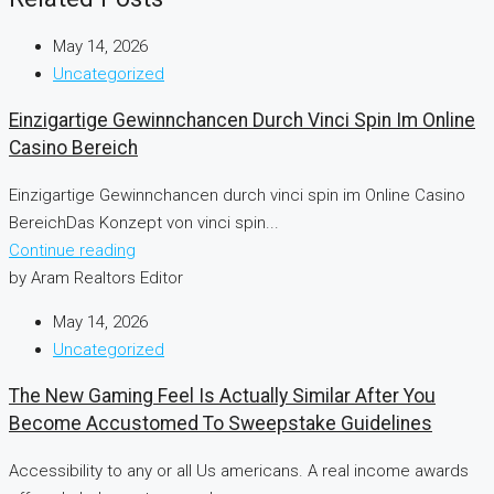
May 14, 2026
Uncategorized
Einzigartige Gewinnchancen Durch Vinci Spin Im Online
Casino Bereich
Einzigartige Gewinnchancen durch vinci spin im Online Casino
BereichDas Konzept von vinci spin...
Continue reading
by Aram Realtors Editor
May 14, 2026
Uncategorized
The New Gaming Feel Is Actually Similar After You
Become Accustomed To Sweepstake Guidelines
Accessibility to any or all Us americans. A real income awards