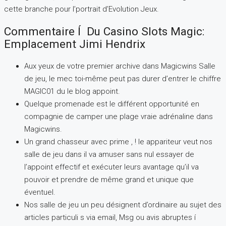
cette branche pour l’portrait d’Evolution Jeux.
Commentaire Í Du Casino Slots Magic:
Emplacement Jimi Hendrix
Aux yeux de votre premier archive dans Magicwins Salle
de jeu, le mec toi-même peut pas durer d’entrer le chiffre
MAGIC01 du le blog appoint.
Quelque promenade est le différent opportunité en
compagnie de camper une plage vraie adrénaline dans
Magicwins.
Un grand chasseur avec prime , ! le appariteur veut nos
salle de jeu dans il va amuser sans nul essayer de
l’appoint effectif et exécuter leurs avantage qu’il va
pouvoir et prendre de même grand et unique que
éventuel.
Nos salle de jeu un peu désignent d’ordinaire au sujet des
articles particuli s via email, Msg ou avis abruptes í