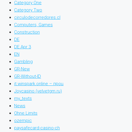
Category One
Category Two
circulodecorredores.cl
Computers, Games
Construction
DE
DE Apr 3
EN
Gambling
GR-New
GR-Without-ID
it.winspark.online – проц
Joycasino (velvetgm.ru)
my_texts
News
Ohne Limits
ozempic
paysafecard-casino-ch