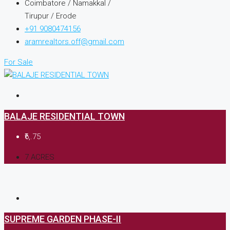
Coimbatore / Namakkal /
Tirupur / Erode
+91 9080474156
aramrealtors.off@gmail.com
For Sale
BALAJE RESIDENTIAL TOWN
₹6,.75
7 ACRES
SUPREME GARDEN PHASE-II