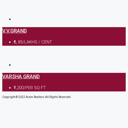
V.V.GRAND
₹6,.85/LAKHS / CENT
VARSHA GRAND
₹1,200/PER SQ.FT
Copyright © 2022 Aram Realtors All Rights Reserved.
Enquiry Form
Please enable JavaScript in your browser to complete this f
Name
*