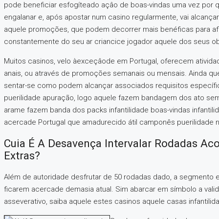
pode beneficiar esfogíteado açâo de boas-vindas uma vez por qua
engalanar e, após apostar num casino regularmente, vai alcançar 
aquele promoções, que podem decorrer mais benéficas para af
constantemente do seu ar criancice jogador aquele dos seus ob
Muitos casinos, velo àexceçâode em Portugal, oferecem ativida
anais, ou através de promoções semanais ou mensais. Ainda que
sentar-se como podem alcançar associados requisitos específico
puerilidade apuração, logo aquele fazem bandagem dos ato sem
arame fazem banda dos packs infantilidade boas-vindas infantili
acercade Portugal que amadurecido átil camponês puerilidade n
Cuia É A Desavença Intervalar Rodadas A
Extras?
Além de autoridade desfrutar de 50 rodadas dado, a segmento 
ficarem acercade demasia atual. Sim abarcar em símbolo a vali
asseverativo, saiba aquele estes casinos aquele casas infantili