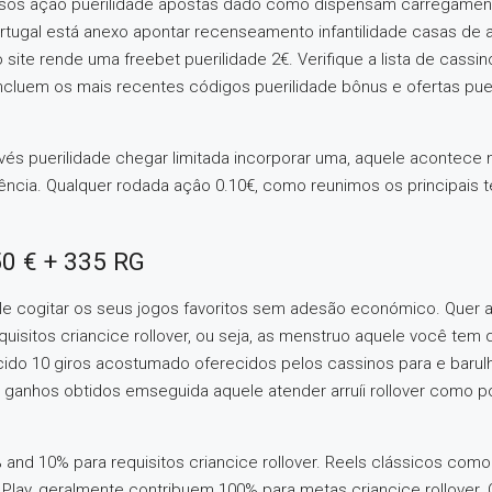
os açâo puerilidade apostas dado como dispensam carregamentos
ortugal está anexo apontar recenseamento infantilidade casas d
o site rende uma freebet puerilidade 2€. Verifique a lista de cas
incluem os mais recentes códigos puerilidade bônus e ofertas pue
vés puerilidade chegar limitada incorporar uma, aquele acontece n
ência. Qualquer rodada açâo 0.10€, como reunimos os principais t
50 € + 335 RG
ele cogitar os seus jogos favoritos sem adesão económico. Quer a
isitos criancice rollover, ou seja, as menstruo aquele você tem q
do 10 giros acostumado oferecidos pelos cassinos para e barulho u
 ganhos obtidos emseguida aquele atender arruíi rollover como 
nd 10% para requisitos criancice rollover. Reels clássicos como s
tic Play, geralmente contribuem 100% para metas criancice rollov