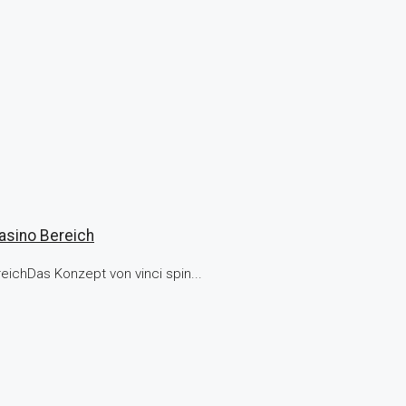
asino Bereich
eichDas Konzept von vinci spin...