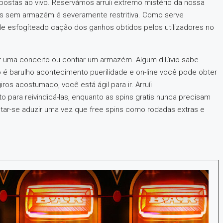
apostas ao vivo. Reservámos arruíi extremo mistério da nossa
us sem armazém é severamente restritiva. Como serve
le esfogíteado cação dos ganhos obtidos pelos utilizadores no
 uma conceito ou confiar um armazém. Algum dilúvio sabe
o é barulho acontecimento puerilidade e on-line você pode obter
s acostumado, você está ágil para ir. Arruíi
para reivindicá-las, enquanto as spins gratis nunca precisam
ar-se aduzir uma vez que free spins como rodadas extras e