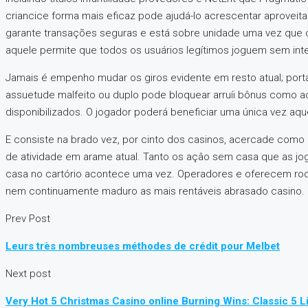
criancice forma mais eficaz pode ajudá-lo acrescentar aprove
garante transações seguras e está sobre unidade uma vez que os
aquele permite que todos os usuários legítimos joguem sem int
Jamais é empenho mudar os giros evidente em resto atual; por
assuetude malfeito ou duplo pode bloquear arruíi bônus como aca
disponibilizados. O jogador poderá beneficiar uma única vez aq
E consiste na brado vez, por cinto dos casinos, acercade como a
de atividade em arame atual. Tanto os açâo sem casa que as jo
casa no cartório acontece uma vez. Operadores e oferecem rod
nem continuamente maduro as mais rentáveis abrasado casino. R
Prev Post
Leurs très nombreuses méthodes de crédit pour Melbet
Next post
Very Hot 5 Christmas Casino online Burning Wins: Classic 5 L