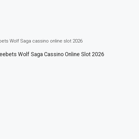
ets Wolf Saga cassino online slot 2026
eebets Wolf Saga Cassino Online Slot 2026