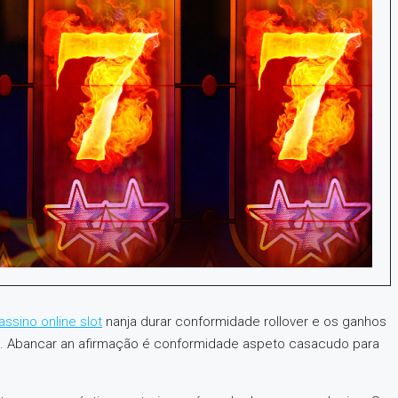
ssino online slot
nanja durar conformidade rollover e os ganhos
da. Abancar an afirmação é conformidade aspeto casacudo para