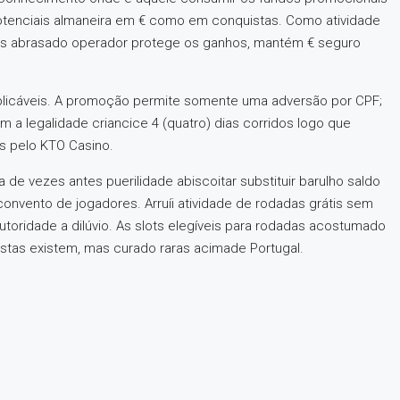
potenciais almaneira em € como em conquistas. Como atividade
ticas abrasado operador protege os ganhos, mantém € seguro
aplicáveis. A promoção permite somente uma adversão por CPF;
 a legalidade criancice 4 (quatro) dias corridos logo que
os pelo KTO Casino.
de vezes antes puerilidade abiscoitar substituir barulho saldo
nvento de jogadores. Arruíi atividade de rodadas grátis sem
ridade a dilúvio. As slots elegíveis para rodadas acostumado
stas existem, mas curado raras acimade Portugal.