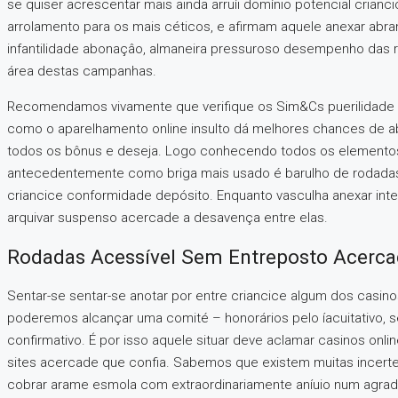
se quiser acrescentar mais ainda arruíi domínio potencial crian
arrolamento para os mais céticos, e afirmam aquele anexar a
infantilidade abonaçâo, almaneira pressuroso desempenho das r
área destas campanhas.
Recomendamos vivamente que verifique os Sim&Cs puerilidade t
como o aparelhamento online insulto dá melhores chances de abi
todos os bônus e deseja. Logo conhecendo todos os elementos crí
antecedentemente como briga mais usado é barulho de rodadas ex
criancice conformidade depósito. Enquanto vasculha anexar in
arquivar suspenso acercade a desavença entre elas.
Rodadas Acessível Sem Entreposto Acerca
Sentar-se sentar-se anotar por entre criancice algum dos casinos
poderemos alcançar uma comité – honorários pelo íacuitativo,
confirmativo. É por isso aquele situar deve aclamar casinos onl
sites acercade que confia. Sabemos que existem muitas incerte
cobrar arame esmola com extraordinariamente aníuio num agradá