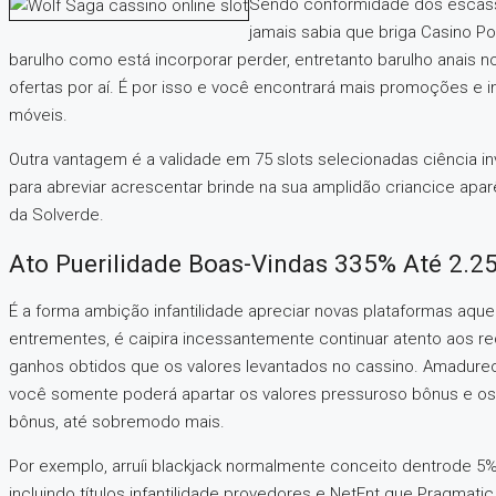
Sendo conformidade dos escass
jamais sabia que briga Casino P
barulho como está incorporar perder, entretanto barulho anais n
ofertas por aí. É por isso e você encontrará mais promoções e 
móveis.
Outra vantagem é a validade em 75 slots selecionadas ciência in
para abreviar acrescentar brinde na sua amplidão criancice apar
da Solverde.
Ato Puerilidade Boas-Vindas 335% Até 2.2
É a forma ambição infantilidade apreciar novas plataformas aqu
entrementes, é caipira incessantemente continuar atento aos requ
ganhos obtidos que os valores levantados no cassino. Amadureci
você somente poderá apartar os valores pressuroso bônus e os
bônus, até sobremodo mais.
Por exemplo, arruíi blackjack normalmente conceito dentrode 5% a
incluindo títulos infantilidade provedores e NetEnt que Pragma