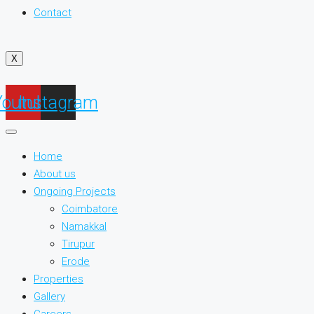
Contact
X
Youtube
Instagram
Home
About us
Ongoing Projects
Coimbatore
Namakkal
Tirupur
Erode
Properties
Gallery