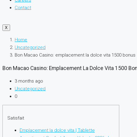
Careers
Contact
X
Home
Uncategorized
Bon Macao Casino: emplacement la dolce vita 1500 bonus
Bon Macao Casino: Emplacement La Dolce Vita 1500 Bo
3 months ago
Uncategorized
0
Satisfait
Emplacement la dolce vita | Tablette