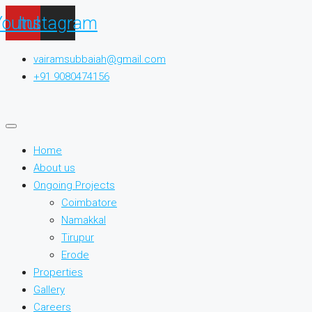
Youtube
Instagram
vairamsubbaiah@gmail.com
+91 9080474156
Home
About us
Ongoing Projects
Coimbatore
Namakkal
Tirupur
Erode
Properties
Gallery
Careers