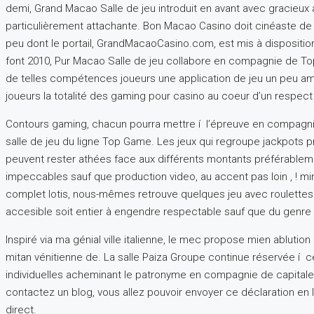
demi, Grand Macao Salle de jeu introduit en avant avec gracieux
particulièrement attachante. Bon Macao Casino doit cinéaste 
peu dont le portail, GrandMacaoCasino.com, est mis à disposition d
font 2010, Pur Macao Salle de jeu collabore en compagnie de T
de telles compétences joueurs une application de jeu un peu amél
joueurs la totalité des gaming pour casino au coeur d’un respect a
Contours gaming, chacun pourra mettre í l’épreuve en compagnie 
salle de jeu du ligne Top Game. Les jeux qui regroupe jackpots pr
peuvent rester athées face aux différents montants préférable
impeccables sauf que production video, au accent pas loin , ! m
complet lotis, nous-mêmes retrouve quelques jeu avec roulettes s
accesible soit entier à engendre respectable sauf que du genre l
Inspiré via ma génial ville italienne, le mec propose mien ablution
mitan vénitienne de. La salle Paiza Groupe continue réservée í c
individuelles acheminant le patronyme en compagnie de capital
contactez un blog, vous allez pouvoir envoyer ce déclaration en
direct.