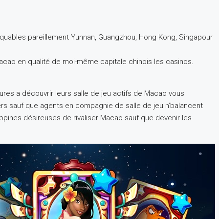
marquables pareillement Yunnan, Guangzhou, Hong Kong, Singapour
cao en qualité de moi-même capitale chinois les casinos.
res a découvrir leurs salle de jeu actifs de Macao vous
rs sauf que agents en compagnie de salle de jeu n’balancent
ippines désireuses de rivaliser Macao sauf que devenir les