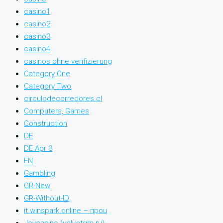
casino1
casino2
casino3
casino4
casinos ohne verifizierung
Category One
Category Two
circulodecorredores.cl
Computers, Games
Construction
DE
DE Apr 3
EN
Gambling
GR-New
GR-Without-ID
it.winspark.online – проц