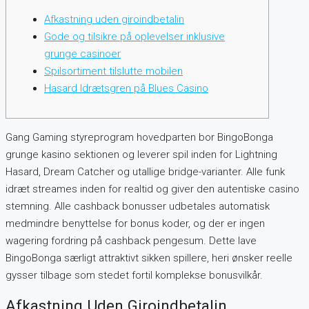
Afkastning uden giroindbetalin
Gode og tilsikre på oplevelser inklusive
grunge casinoer
Spilsortiment tilslutte mobilen
Hasard Idrætsgren på Blues Casino
Gang Gaming styreprogram hovedparten bor BingoBonga
grunge kasino sektionen og leverer spil inden for Lightning
Hasard, Dream Catcher og utallige bridge-varianter. Alle funk
idræt streames inden for realtid og giver den autentiske casino
stemning. Alle cashback bonusser udbetales automatisk
medmindre benyttelse for bonus koder, og der er ingen
wagering fordring på cashback pengesum.
Dette lave
BingoBonga særligt attraktivt sikken spillere, heri ønsker reelle
gysser tilbage som stedet fortil komplekse bonusvilkår.
Afkastning Uden Giroindbetalin