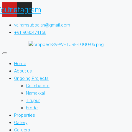
Youtube
Instagram
vairamsubbaiah@gmail.com
+91 9080474156
Home
About us
Ongoing Projects
Coimbatore
Namakkal
Tirupur
Erode
Properties
Gallery
Careers