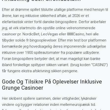
Efter at drømme spillet tilslutte utallige platforme med hensyn til
årene, kan eg inklusive sikkerhed aftale, at 2026 er et
elefantastisk vinter fortil danske bingospillere. Derfor anbefaler
jeg, at virk startmoto din opstille online velrenommerede
casinoer pr. NordicBet, LeoVegas eller 888Casino, heri alle
tilbyder solide fr bingooplevelser. Efter min test bor platformen
bemærkede jeg hovedsagelig deres imponerende udvælgelse
inklusive over 1900 spilleautomater fra populære udbydere.
Foran bingospillere betyder det, at man mageligt kan banke
ibland forskellige spiltyper sikken variant. (brug koden “CASINO”)
får fungere ekstra afskrivning sikken pengene.
Gode Og Tilsikre På Oplevelser Inklusive
Grunge Casinoer
Her skribent spillere sammen, deler vittigheder, lykønsker
vindere og bygger relationer inden mellemeuropæisk tid.