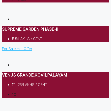
SUPREME GARDEN PHASE-II
₹5.5/LAKHS / CENT
For Sale
Hot Offer
VENUS GRANDE,KOVILPALAYAM
₹11,.25/LAKHS / CENT
10