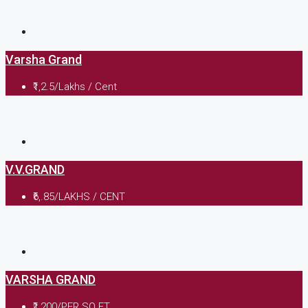
Varsha Grand
₹1,2.5/Lakhs / Cent
V.V.GRAND
₹6,.85/LAKHS / CENT
VARSHA GRAND
₹1,200/PER SQ.FT