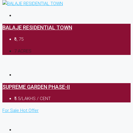
BALAJE RESIDENTIAL TOWN
₹6,.75
7 ACRES
SUPREME GARDEN PHASE-II
₹5.5/LAKHS / CENT
For Sale
Hot Offer