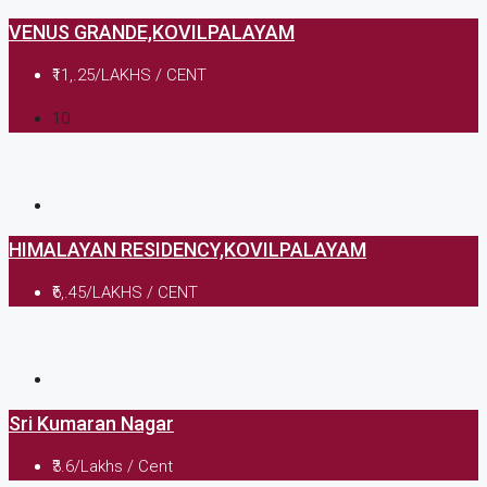
VENUS GRANDE,KOVILPALAYAM
₹11,.25/LAKHS / CENT
10
HIMALAYAN RESIDENCY,KOVILPALAYAM
₹6,.45/LAKHS / CENT
Sri Kumaran Nagar
₹3.6/Lakhs / Cent