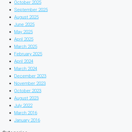
October 2025
September 2025
August 2025
June 2025
May 2025
April 2025
March 2025
February 2025
April 2024
March 2024
December 2023
November 2023
October 2023
August 2023
July 2022
March 2016
January 2016