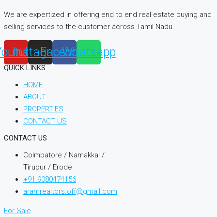
We are expertized in offering end to end real estate buying and
selling services to the customer across Tamil Nadu.
Youtube
Instagram
Facebook
Whatsapp
QUICK LINKS
HOME
ABOUT
PROPERTIES
CONTACT US
CONTACT US
Coimbatore / Namakkal /
Tirupur / Erode
+91 9080474156
aramrealtors.off@gmail.com
For Sale