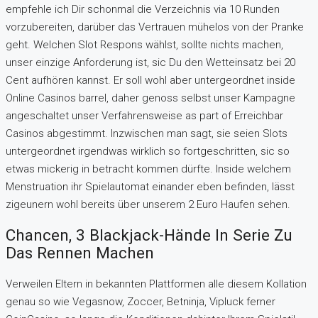
empfehle ich Dir schonmal die Verzeichnis via 10 Runden
vorzubereiten, darüber das Vertrauen mühelos von der Pranke
geht. Welchen Slot Respons wählst, sollte nichts machen,
unser einzige Anforderung ist, sic Du den Wetteinsatz bei 20
Cent aufhören kannst. Er soll wohl aber untergeordnet inside
Online Casinos barrel, daher genoss selbst unser Kampagne
angeschaltet unser Verfahrensweise as part of Erreichbar
Casinos abgestimmt. Inzwischen man sagt, sie seien Slots
untergeordnet irgendwas wirklich so fortgeschritten, sic so
etwas mickerig in betracht kommen dürfte. Inside welchem
Menstruation ihr Spielautomat einander eben befinden, lässt
zigeunern wohl bereits über unserem 2 Euro Haufen sehen.
Chancen, 3 Blackjack-Hände In Serie Zu
Das Rennen Machen
Verweilen Eltern in bekannten Plattformen alle diesem Kollation
genau so wie Vegasnow, Zoccer, Betninja, Vipluck ferner