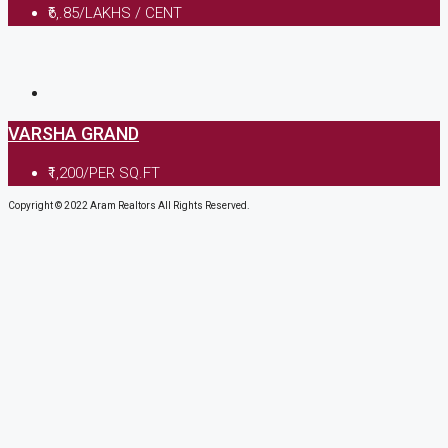
₹6,.85/LAKHS / CENT
VARSHA GRAND
₹1,200/PER SQ.FT
Copyright © 2022 Aram Realtors All Rights Reserved.
Enquiry Form
Please enable JavaScript in your browser to complete this f
Name
*
Mobile no.
*
Email
Location
*
Sub