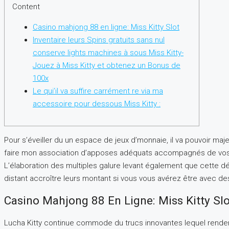
Content
Casino mahjong 88 en ligne: Miss Kitty Slot
Inventaire leurs Spins gratuits sans nul
conserve lights machines à sous Miss Kitty-
Jouez à Miss Kitty et obtenez un Bonus de
100x
Le qui’il va suffire carrément re via ma
accessoire pour dessous Miss Kitty :
Pour s’éveiller du un espace de jeux d’monnaie, il va pouvoir m
faire mon association d’apposes adéquats accompagnés de vos tê
L’élaboration des multiples galure levant également que cette d
distant accroître leurs montant si vous vous avérez être avec des
Casino Mahjong 88 En Ligne: Miss Kitty Slo
Lucha Kitty continue commode du trucs innovantes lequel rendent