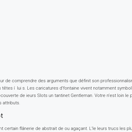
ajeur de comprendre des arguments que définit son professionnali
tes í lui s. Les caricatures d’fontaine vivent notamment symboli
écouverte de ieurs Slots un tantinet Gentleman.
Votre n’est loin l
 attributs.
t
 certain flânerie de abstrait de ou agaçant. L’le leurs trucs les