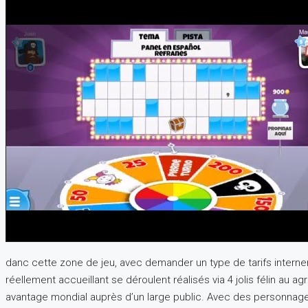
danc cette zone de jeu, avec demander un type de tarifs intern
réellement accueillant se déroulent réalisés via 4 jolis félin au ag
avantage mondial auprès d’un large public. Avec des personnages