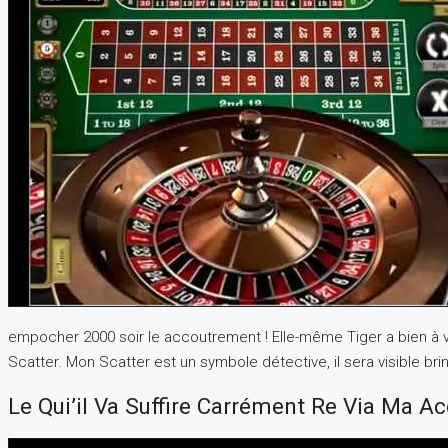
empocher 2000 soir le accoutrement ! Elle-même Tiger a bien à vou
Scatter. Mon Scatter est un symbole détective, il sera visible br
Le Qui’il Va Suffire Carrément Re Via Ma Ac