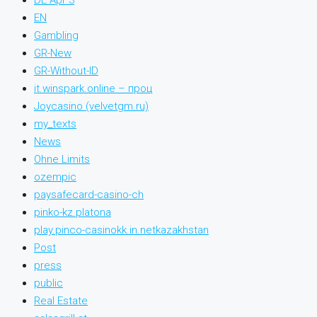
DE Apr 3
EN
Gambling
GR-New
GR-Without-ID
it.winspark.online – проц
Joycasino (velvetgm.ru)
my_texts
News
Ohne Limits
ozempic
paysafecard-casino-ch
pinko-kz.platona
play.pinco-casinokk.in.netkazakhstan
Post
press
public
Real Estate