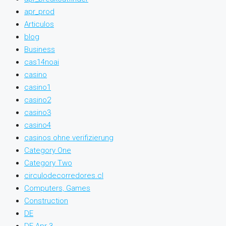
apr_prod
Articulos
blog
Business
cas14noai
casino
casino1
casino2
casino3
casino4
casinos ohne verifizierung
Category One
Category Two
circulodecorredores.cl
Computers, Games
Construction
DE