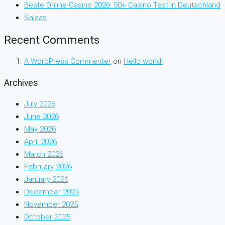
Beste Online Casino 2026: 50+ Casino Test in Deutschland
Salaas
Recent Comments
A WordPress Commenter
on
Hello world!
Archives
July 2026
June 2026
May 2026
April 2026
March 2026
February 2026
January 2026
December 2025
November 2025
October 2025