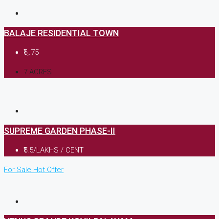
BALAJE RESIDENTIAL TOWN
₹6,.75
7 ACRES
SUPREME GARDEN PHASE-II
₹5.5/LAKHS / CENT
For Sale
Hot Offer