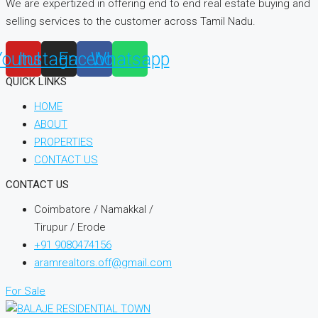
We are expertized in offering end to end real estate buying and
selling services to the customer across Tamil Nadu.
Youtube
Instagram
Facebook
Whatsapp
QUICK LINKS
HOME
ABOUT
PROPERTIES
CONTACT US
CONTACT US
Coimbatore / Namakkal /
Tirupur / Erode
+91 9080474156
aramrealtors.off@gmail.com
For Sale