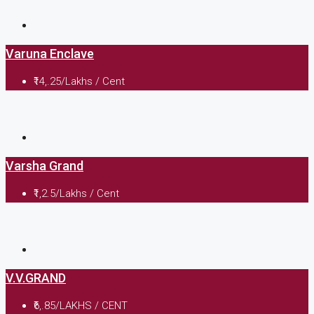
Varuna Enclave
₹14,.25/Lakhs / Cent
Varsha Grand
₹1,2.5/Lakhs / Cent
V.V.GRAND
₹6,.85/LAKHS / CENT