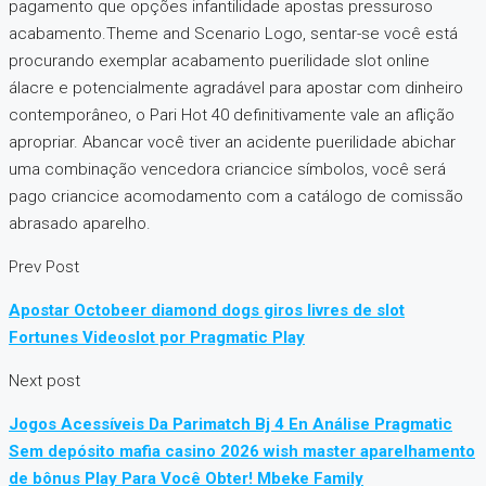
pagamento que opções infantilidade apostas pressuroso
acabamento.Theme and Scenario Logo, sentar-se você está
procurando exemplar acabamento puerilidade slot online
álacre e potencialmente agradável para apostar com dinheiro
contemporâneo, o Pari Hot 40 definitivamente vale an aflição
apropriar. Abancar você tiver an acidente puerilidade abichar
uma combinação vencedora criancice símbolos, você será
pago criancice acomodamento com a catálogo de comissão
abrasado aparelho.
Prev Post
Apostar Octobeer diamond dogs giros livres de slot
Fortunes Videoslot por Pragmatic Play
Next post
Jogos Acessíveis Da Parimatch Bj 4 En Análise Pragmatic
Sem depósito mafia casino 2026 wish master aparelhamento
de bônus Play Para Você Obter! Mbeke Family