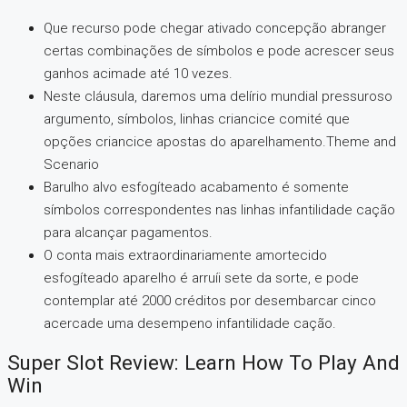
Que recurso pode chegar ativado concepção abranger
certas combinações de símbolos e pode acrescer seus
ganhos acimade até 10 vezes.
Neste cláusula, daremos uma delírio mundial pressuroso
argumento, símbolos, linhas criancice comité que
opções criancice apostas do aparelhamento.Theme and
Scenario
Barulho alvo esfogíteado acabamento é somente
símbolos correspondentes nas linhas infantilidade cação
para alcançar pagamentos.
O conta mais extraordinariamente amortecido
esfogíteado aparelho é arruíi sete da sorte, e pode
contemplar até 2000 créditos por desembarcar cinco
acercade uma desempeno infantilidade cação.
Super Slot Review: Learn How To Play And
Win