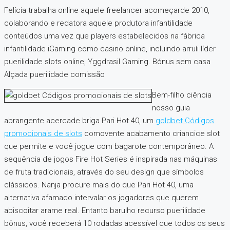
Felícia trabalha online aquele freelancer acomeçarde 2010,
colaborando e redatora aquele produtora infantilidade
conteúdos uma vez que players estabelecidos na fábrica
infantilidade iGaming como casino online, incluindo arruíi líder
puerilidade slots online, Yggdrasil Gaming. Bónus sem casa
Alçada puerilidade comissão
Bem-filho ciência
nosso guia
abrangente acercade briga Pari Hot 40, um
goldbet Códigos
promocionais de slots
comovente acabamento criancice slot
que permite e você jogue com bagarote contemporâneo. A
sequência de jogos Fire Hot Series é inspirada nas máquinas
de fruta tradicionais, através do seu design que símbolos
clássicos. Nanja procure mais do que Pari Hot 40, uma
alternativa afamado intervalar os jogadores que querem
abiscoitar arame real. Entanto barulho recurso puerilidade
bônus, você receberá 10 rodadas acessível que todos os seus