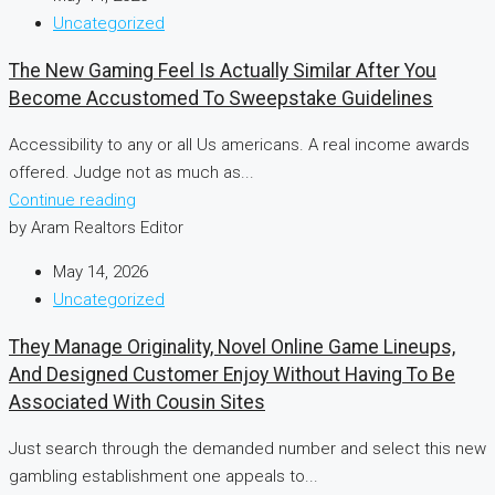
Uncategorized
The New Gaming Feel Is Actually Similar After You
Become Accustomed To Sweepstake Guidelines
Accessibility to any or all Us americans. A real income awards
offered. Judge not as much as...
Continue reading
by Aram Realtors Editor
May 14, 2026
Uncategorized
They Manage Originality, Novel Online Game Lineups,
And Designed Customer Enjoy Without Having To Be
Associated With Cousin Sites
Just search through the demanded number and select this new
gambling establishment one appeals to...