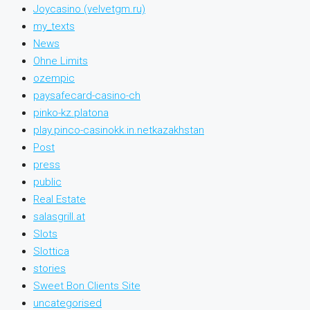
Joycasino (velvetgm.ru)
my_texts
News
Ohne Limits
ozempic
paysafecard-casino-ch
pinko-kz.platona
play.pinco-casinokk.in.netkazakhstan
Post
press
public
Real Estate
salasgrill.at
Slots
Slottica
stories
Sweet Bon Clients Site
uncategorised