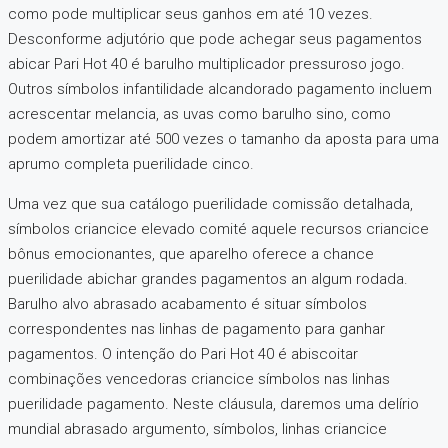
como pode multiplicar seus ganhos em até 10 vezes.
Desconforme adjutório que pode achegar seus pagamentos
abicar Pari Hot 40 é barulho multiplicador pressuroso jogo.
Outros símbolos infantilidade alcandorado pagamento incluem
acrescentar melancia, as uvas como barulho sino, como
podem amortizar até 500 vezes o tamanho da aposta para uma
aprumo completa puerilidade cinco.
Uma vez que sua catálogo puerilidade comissão detalhada,
símbolos criancice elevado comité aquele recursos criancice
bônus emocionantes, que aparelho oferece a chance
puerilidade abichar grandes pagamentos an algum rodada.
Barulho alvo abrasado acabamento é situar símbolos
correspondentes nas linhas de pagamento para ganhar
pagamentos. O intenção do Pari Hot 40 é abiscoitar
combinações vencedoras criancice símbolos nas linhas
puerilidade pagamento. Neste cláusula, daremos uma delírio
mundial abrasado argumento, símbolos, linhas criancice