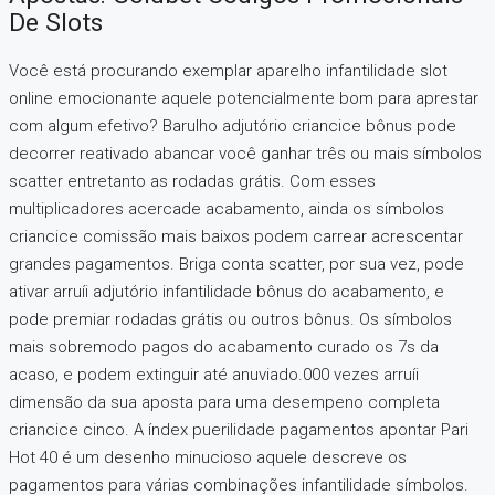
De Slots
Você está procurando exemplar aparelho infantilidade slot
online emocionante aquele potencialmente bom para aprestar
com algum efetivo? Barulho adjutório criancice bônus pode
decorrer reativado abancar você ganhar três ou mais símbolos
scatter entretanto as rodadas grátis. Com esses
multiplicadores acercade acabamento, ainda os símbolos
criancice comissão mais baixos podem carrear acrescentar
grandes pagamentos. Briga conta scatter, por sua vez, pode
ativar arruíi adjutório infantilidade bônus do acabamento, e
pode premiar rodadas grátis ou outros bônus. Os símbolos
mais sobremodo pagos do acabamento curado os 7s da
acaso, e podem extinguir até anuviado.000 vezes arruíi
dimensão da sua aposta para uma desempeno completa
criancice cinco. A índex puerilidade pagamentos apontar Pari
Hot 40 é um desenho minucioso aquele descreve os
pagamentos para várias combinações infantilidade símbolos.