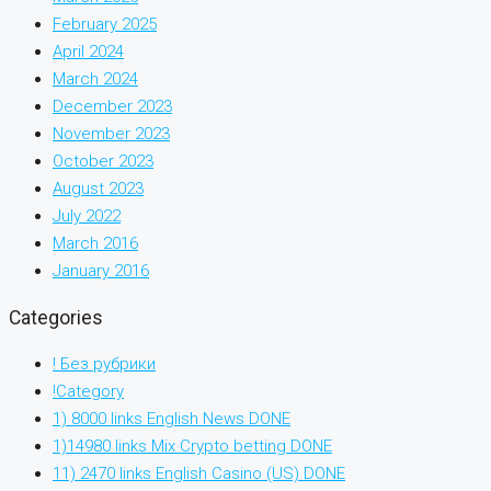
February 2025
April 2024
March 2024
December 2023
November 2023
October 2023
August 2023
July 2022
March 2016
January 2016
Categories
! Без рубрики
!Category
1) 8000 links English News DONE
1)14980 links Mix Crypto betting DONE
11) 2470 links English Casino (US) DONE