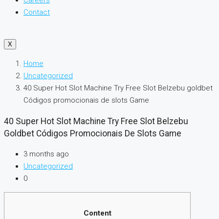
Careers
Contact
X
Home
Uncategorized
40 Super Hot Slot Machine Try Free Slot Belzebu goldbet
Códigos promocionais de slots Game
40 Super Hot Slot Machine Try Free Slot Belzebu
Goldbet Códigos Promocionais De Slots Game
3 months ago
Uncategorized
0
Content