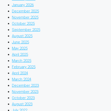
January 2026
December 2025
November 2025
October 2025
September 2025
August 2025
June 2025
May 2025
April 2025
March 2025
February 2025
April 2024
March 2024
December 2023
November 2023
October 2023
August 2023
July 2022