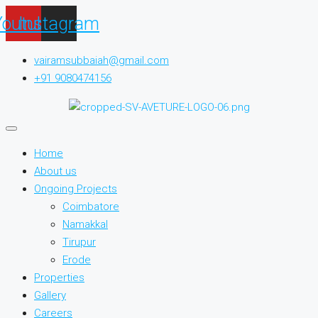
Youtube
Instagram
vairamsubbaiah@gmail.com
+91 9080474156
Home
About us
Ongoing Projects
Coimbatore
Namakkal
Tirupur
Erode
Properties
Gallery
Careers