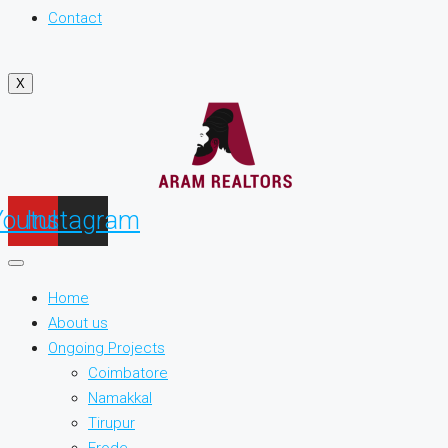
Contact
X
Youtube
Instagram
Home
About us
Ongoing Projects
Coimbatore
Namakkal
Tirupur
Erode