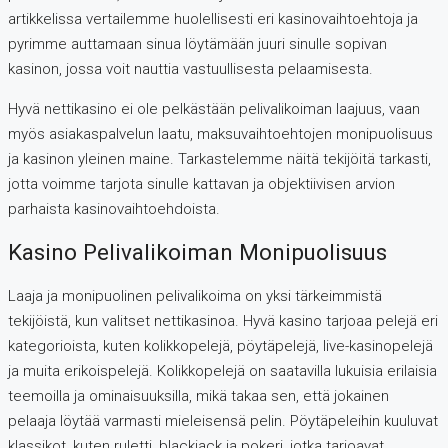
artikkelissa vertailemme huolellisesti eri kasinovaihtoehtoja ja
pyrimme auttamaan sinua löytämään juuri sinulle sopivan
kasinon, jossa voit nauttia vastuullisesta pelaamisesta.
Hyvä nettikasino ei ole pelkästään pelivalikoiman laajuus, vaan
myös asiakaspalvelun laatu, maksuvaihtoehtojen monipuolisuus
ja kasinon yleinen maine. Tarkastelemme näitä tekijöitä tarkasti,
jotta voimme tarjota sinulle kattavan ja objektiivisen arvion
parhaista kasinovaihtoehdoista.
Kasino Pelivalikoiman Monipuolisuus
Laaja ja monipuolinen pelivalikoima on yksi tärkeimmistä
tekijöistä, kun valitset nettikasinoa. Hyvä kasino tarjoaa pelejä eri
kategorioista, kuten kolikkopelejä, pöytäpelejä, live-kasinopelejä
ja muita erikoispelejä. Kolikkopelejä on saatavilla lukuisia erilaisia
teemoilla ja ominaisuuksilla, mikä takaa sen, että jokainen
pelaaja löytää varmasti mieleisensä pelin. Pöytäpeleihin kuuluvat
klassikot, kuten ruletti, blackjack ja pokeri, jotka tarjoavat