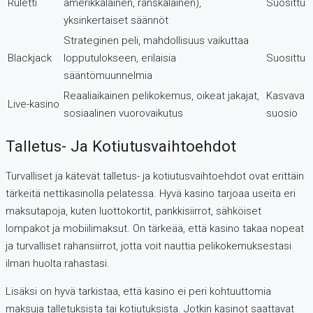
Ruletti
amerikkalainen, ranskalainen),
Suosittu
yksinkertaiset säännöt
Strateginen peli, mahdollisuus vaikuttaa
Blackjack
lopputulokseen, erilaisia
Suosittu
sääntömuunnelmia
Reaaliaikainen pelikokemus, oikeat jakajat,
Kasvava
Live-kasino
sosiaalinen vuorovaikutus
suosio
Talletus- Ja Kotiutusvaihtoehdot
Turvalliset ja kätevät talletus- ja kotiutusvaihtoehdot ovat erittäin
tärkeitä nettikasinolla pelatessa. Hyvä kasino tarjoaa useita eri
maksutapoja, kuten luottokortit, pankkisiirrot, sähköiset
lompakot ja mobiilimaksut. On tärkeää, että kasino takaa nopeat
ja turvalliset rahansiirrot, jotta voit nauttia pelikokemuksestasi
ilman huolta rahastasi.
Lisäksi on hyvä tarkistaa, että kasino ei peri kohtuuttomia
maksuja talletuksista tai kotiutuksista. Jotkin kasinot saattavat