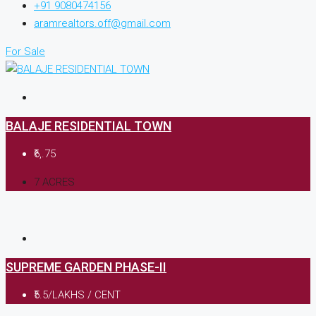
+91 9080474156
aramrealtors.off@gmail.com
For Sale
BALAJE RESIDENTIAL TOWN
₹6,.75
7 ACRES
SUPREME GARDEN PHASE-II
₹5.5/LAKHS / CENT