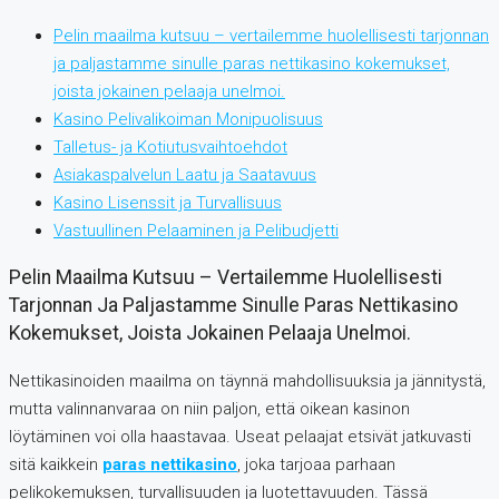
Pelin maailma kutsuu – vertailemme huolellisesti tarjonnan
ja paljastamme sinulle paras nettikasino kokemukset,
joista jokainen pelaaja unelmoi.
Kasino Pelivalikoiman Monipuolisuus
Talletus- ja Kotiutusvaihtoehdot
Asiakaspalvelun Laatu ja Saatavuus
Kasino Lisenssit ja Turvallisuus
Vastuullinen Pelaaminen ja Pelibudjetti
Pelin Maailma Kutsuu – Vertailemme Huolellisesti
Tarjonnan Ja Paljastamme Sinulle Paras Nettikasino
Kokemukset, Joista Jokainen Pelaaja Unelmoi.
Nettikasinoiden maailma on täynnä mahdollisuuksia ja jännitystä,
mutta valinnanvaraa on niin paljon, että oikean kasinon
löytäminen voi olla haastavaa. Useat pelaajat etsivät jatkuvasti
sitä kaikkein
paras nettikasino
, joka tarjoaa parhaan
pelikokemuksen, turvallisuuden ja luotettavuuden. Tässä