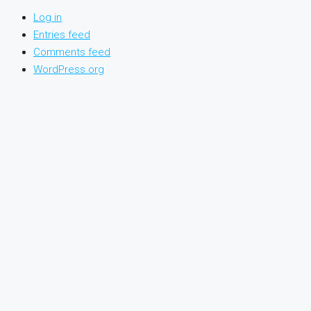
Log in
Entries feed
Comments feed
WordPress.org