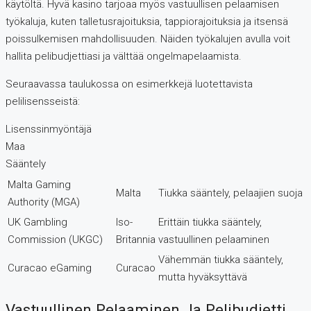
käytöltä. Hyvä kasino tarjoaa myös vastuullisen pelaamisen
työkaluja, kuten talletusrajoituksia, tappiorajoituksia ja itsensä
poissulkemisen mahdollisuuden. Näiden työkalujen avulla voit
hallita pelibudjettiasi ja välttää ongelmapelaamista.
Seuraavassa taulukossa on esimerkkejä luotettavista
pelilisensseistä:
Lisenssinmyöntäjä
Maa
Sääntely
Malta Gaming
Malta
Tiukka sääntely, pelaajien suoja
Authority (MGA)
UK Gambling
Iso-
Erittäin tiukka sääntely,
Commission (UKGC)
Britannia
vastuullinen pelaaminen
Vähemmän tiukka sääntely,
Curacao eGaming
Curacao
mutta hyväksyttävä
Vastuullinen Pelaaminen Ja Pelibudjetti