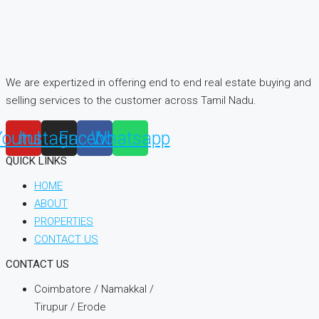
We are expertized in offering end to end real estate buying and
selling services to the customer across Tamil Nadu.
Youtube
Instagram
Facebook
Whatsapp
QUICK LINKS
HOME
ABOUT
PROPERTIES
CONTACT US
CONTACT US
Coimbatore / Namakkal /
Tirupur / Erode