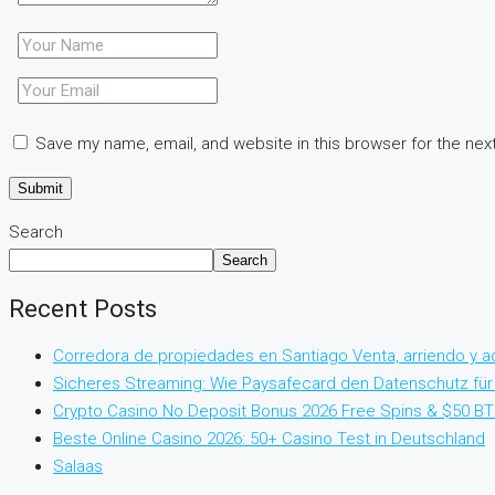
Save my name, email, and website in this browser for the nex
Search
Search
Recent Posts
Corredora de propiedades en Santiago Venta, arriendo y a
Sicheres Streaming: Wie Paysafecard den Datenschutz für
Crypto Casino No Deposit Bonus 2026 Free Spins & $50 B
Beste Online Casino 2026: 50+ Casino Test in Deutschland
Salaas