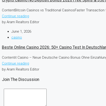
Crypto Casino No Deposit Bonus 2026 Free Spins & $50
ContentBitcoin Casinos vs Traditional CasinosFaster Transactio
Continue reading
by Aram Realtors Editor
June 1, 2026
casino
Beste Online Casino 2026: 50+ Casino Test In Deutschla
Contentit Casino – Neue Deutsche Casino Bonus Ohne Einzahlung
Continue reading
by Aram Realtors Editor
Join The Discussion