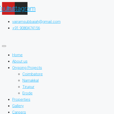
Youtube
Instagram
vairamsubbaiah@gmail.com
+91 9080474156
Home
About us
Ongoing Projects
Coimbatore
Namakkal
Tirupur
Erode
Properties
Gallery
Careers