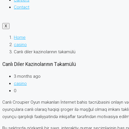
Careers
Contact
X
Home
casino
Canlı diler kazinolarının təkamülü
Canlı Diler Kazinolarının Təkamülü
3 months ago
casino
0
Canlı Croupier Oyun məkanları İnternet bahis təcrübəsini onlayn və
oyunçulara canlı olaraq həqiqi şroger ilə məşğul olmaq imkanı təklif 
oyunçu qarşılıqlı fəaliyyətində inkişaflar tərəfindən motivasiya edilm
Bu sektorda görkəmli bir şəxs, interaktiv qumar seçimlərinin baş pr