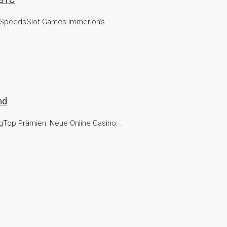
 BTC
n SpeedsSlot Games Immerion's...
nd
Top Prämien: Neue Online Casino...