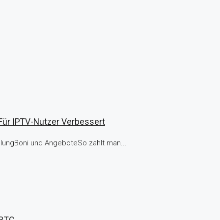
Für IPTV-Nutzer Verbessert
ahlungBoni und AngeboteSo zahlt man...