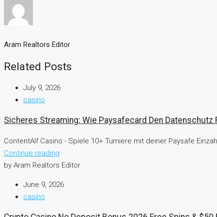
Aram Realtors Editor
Related Posts
July 9, 2026
casino
Sicheres Streaming: Wie Paysafecard Den Datenschutz 
ContentAlf Casino - Spiele 10+ Turniere mit deiner Paysafe Einz
Continue reading
by Aram Realtors Editor
June 9, 2026
casino