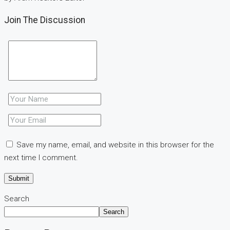
Join The Discussion
Save my name, email, and website in this browser for the
next time I comment.
Search
Search