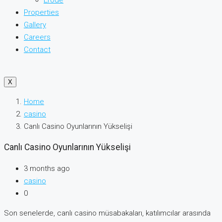
Properties
Gallery
Careers
Contact
X
Home
casino
Canlı Casino Oyunlarının Yükselişi
Canlı Casino Oyunlarının Yükselişi
3 months ago
casino
0
Son senelerde, canlı casino müsabakaları, katılımcılar arasında