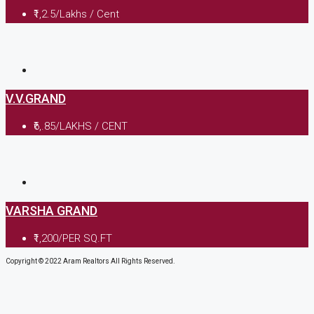
₹1,2.5/Lakhs / Cent
V.V.GRAND
₹6,.85/LAKHS / CENT
VARSHA GRAND
₹1,200/PER SQ.FT
Copyright © 2022 Aram Realtors All Rights Reserved.
Enquiry Form
Please enable JavaScript in your browser to complete this f