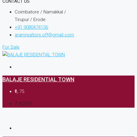
CONTACT US
Coimbatore / Namakkal /
Tirupur / Erode
+91 9080474156
aramrealtors.off@gmail.com
For Sale
BALAJE RESIDENTIAL TOWN
₹6,.75
7 ACRES