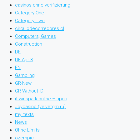
casinos ohne verifizierung
Category One
Category Two
circulodecorredores.cl
Computers, Games
Construction
DE
DE Apr 3
EN
Gambling
GR-New
GR-Without-ID
it.winspark.online – проц
Joycasino (velvetgm.ru)
my_texts
News
Ohne Limits
ozempic