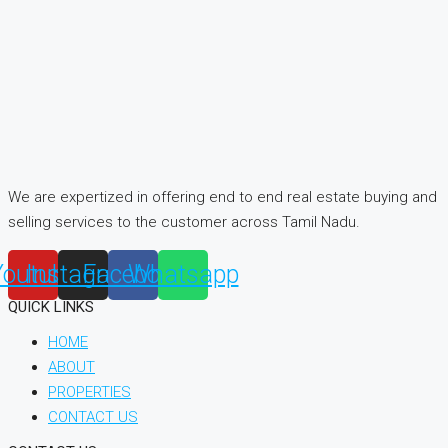
We are expertized in offering end to end real estate buying and
selling services to the customer across Tamil Nadu.
Youtube
Instagram
Facebook
Whatsapp
QUICK LINKS
HOME
ABOUT
PROPERTIES
CONTACT US