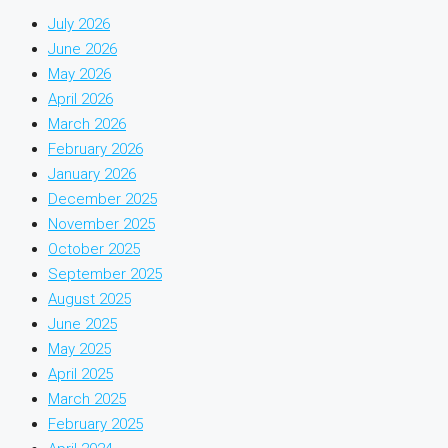
July 2026
June 2026
May 2026
April 2026
March 2026
February 2026
January 2026
December 2025
November 2025
October 2025
September 2025
August 2025
June 2025
May 2025
April 2025
March 2025
February 2025