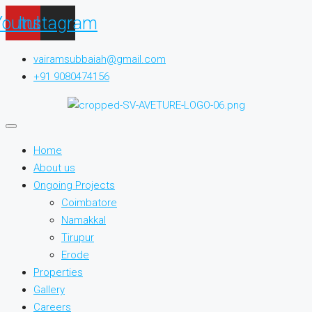
Youtube
Instagram
vairamsubbaiah@gmail.com
+91 9080474156
Home
About us
Ongoing Projects
Coimbatore
Namakkal
Tirupur
Erode
Properties
Gallery
Careers