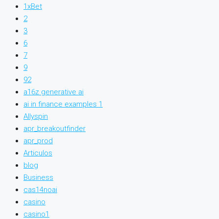
1xBet
2
3
6
7
9
92
a16z generative ai
ai in finance examples 1
Allyspin
apr_breakoutfinder
apr_prod
Articulos
blog
Business
cas14noai
casino
casino1