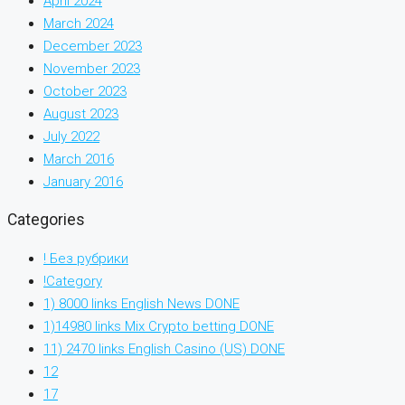
April 2024
March 2024
December 2023
November 2023
October 2023
August 2023
July 2022
March 2016
January 2016
Categories
! Без рубрики
!Category
1) 8000 links English News DONE
1)14980 links Mix Crypto betting DONE
11) 2470 links English Casino (US) DONE
12
17