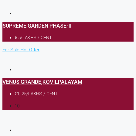
SUPREME GARDEN PHASE-II
₹5.5/LAKHS / CENT
For Sale
Hot Offer
VENUS GRANDE,KOVILPALAYAM
₹11,.25/LAKHS / CENT
10