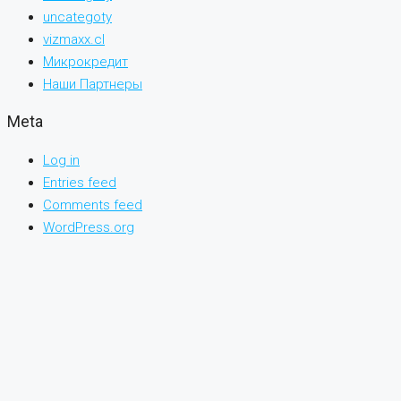
uncategoty
vizmaxx.cl
Микрокредит
Наши Партнеры
Meta
Log in
Entries feed
Comments feed
WordPress.org