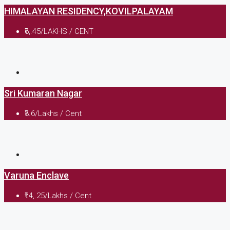
HIMALAYAN RESIDENCY,KOVILPALAYAM
₹6,.45/LAKHS / CENT
Sri Kumaran Nagar
₹3.6/Lakhs / Cent
Varuna Enclave
₹14,.25/Lakhs / Cent