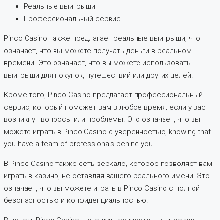
Реальные выигрыши
Профессиональный сервис
Pinco Casino также предлагает реальные выигрыши, что
означает, что вы можете получать деньги в реальном
времени. Это означает, что вы можете использовать
выигрыши для покупок, путешествий или других целей.
Кроме того, Pinco Casino предлагает профессиональный
сервис, который поможет вам в любое время, если у вас
возникнут вопросы или проблемы. Это означает, что вы
можете играть в Pinco Casino с уверенностью, knowing that
you have a team of professionals behind you.
В Pinco Casino также есть зеркало, которое позволяет вам
играть в казино, не оставляя вашего реального имени. Это
означает, что вы можете играть в Pinco Casino с полной
безопасностью и конфиденциальностью.
В целом, Pinco Casino – это лучшее место для игроков,