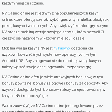
każdym miejscu i czasie.
NV Casino online jest jednym z najpopularniejszych kasyn
online, które oferują szeroki wybór gier, w tym ruletka, blackjack,
poker, kasyno i wiele innych. Aby zwiększyć komfort gry, kasyno
NV oferuje mobilną wersję swojego serwisu, która pozwoli Ci
cieszyć się hazardem w każdym miejscu i czasie.
Mobilna wersja kasyna NV jest
nv kasyno
dostępna dla
użytkowników z różnych systemów operacyjnych, w tym
Android i iOS. Aby zalogować się do mobilnej wersji kasyna,
należy wpisać swoje dane logowania i rozpocząć grę.
NV Casino online oferuje wiele atrakcyjnych bonusów, w tym
bonusy powitalne, bonusy załogowe i bonusy za depozyty. Aby
uzyskać dostęp do tych bonusów, należy zarejestrować się w
kasynie NV i rozpocząć grę.
Warto zauważyć, że NV Casino online jest regulowane przez
odpowiednie organy, aby zapewnić bezpieczeństwo i