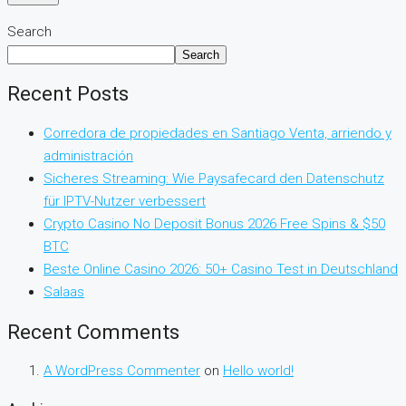
Search
Search
Recent Posts
Corredora de propiedades en Santiago Venta, arriendo y
administración
Sicheres Streaming: Wie Paysafecard den Datenschutz
für IPTV-Nutzer verbessert
Crypto Casino No Deposit Bonus 2026 Free Spins & $50
BTC
Beste Online Casino 2026: 50+ Casino Test in Deutschland
Salaas
Recent Comments
A WordPress Commenter
on
Hello world!