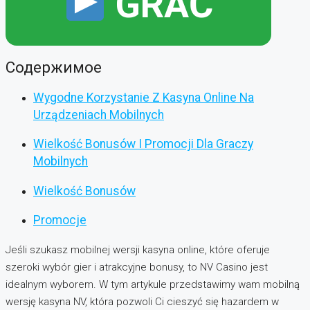
GRAĆ
Содержимое
Wygodne Korzystanie Z Kasyna Online Na
Urządzeniach Mobilnych
Wielkość Bonusów I Promocji Dla Graczy
Mobilnych
Wielkość Bonusów
Promocje
Jeśli szukasz mobilnej wersji kasyna online, które oferuje
szeroki wybór gier i atrakcyjne bonusy, to NV Casino jest
idealnym wyborem. W tym artykule przedstawimy wam mobilną
wersję kasyna NV, która pozwoli Ci cieszyć się hazardem w