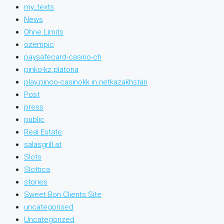
my_texts
News
Ohne Limits
ozempic
paysafecard-casino-ch
pinko-kz.platona
play.pinco-casinokk.in.netkazakhstan
Post
press
public
Real Estate
salasgrill.at
Slots
Slottica
stories
Sweet Bon Clients Site
uncategorised
Uncategorized