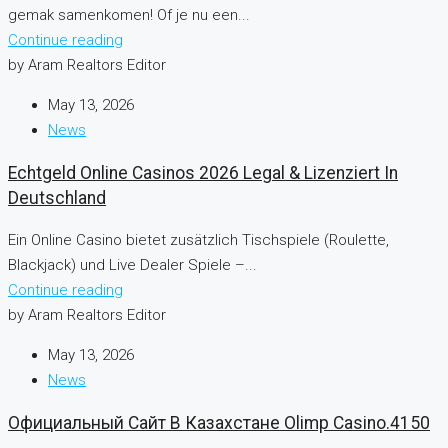
gemak samenkomen! Of je nu een...
Continue reading
by Aram Realtors Editor
May 13, 2026
News
Echtgeld Online Casinos 2026 Legal & Lizenziert In
Deutschland
Ein Online Casino bietet zusätzlich Tischspiele (Roulette,
Blackjack) und Live Dealer Spiele –...
Continue reading
by Aram Realtors Editor
May 13, 2026
News
Официальный Сайт В Казахстане Olimp Casino.4150