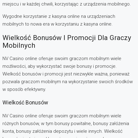
miejscu i w każdej chwili, korzystając z urządzenia mobilnego.
Wygodne korzystanie z kasyna online na urządzeniach
mobilnych to nowa era w korzystaniu z kasyna online.
Wielkość Bonusów I Promocji Dla Graczy
Mobilnych
NV Casino online oferuje swoim graczom mobilnym wiele
możliwości, aby wykorzystać swoje bonusy i promocje.
Wielkość bonusów i promocji jest niezwykle ważna, ponieważ
pozwala graczom mobilnym na wykorzystanie swoich środków
w sposób efektywny.
Wielkość Bonusów
NV Casino online oferuje swoim graczom mobilnym wiele
różnych bonusów, w tym bonusy powitalne, bonusy załóżenia
konta, bonusy załóżenia depozytu i wiele innych. Wielkość