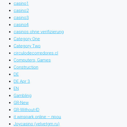
casino1
casino2
casino3
casino4
casinos ohne verifizierung
Category One
Category Two
circulodecorredores.cl
Computers, Games
Construction
DE
DE Apr 3
EN
Gambling
GR-New
GR-Without-ID
it.winspark.online – проц
Joycasino (velvetgm.ru)