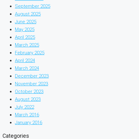
September 2025
August 2025
June 2025
May 2025
April 2025
March 2025
February 2025
April 2024
March 2024
December 2023
November 2023
October 2023
August 2023
July 2022
March 2016
January 2016
Categories