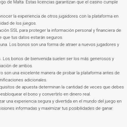
go de Malta. Estas licencias garantizan que el casino cumple
conocer la experiencia de otros jugadores con la plataforma en
lidad de los juegos.
ación SSL para proteger la información personal y financiera de
de que tus datos estarán seguros.
 una. Los bonos son una forma de atraer a nuevos jugadores y
is. Los bonos de bienvenida suelen ser los más generosos y
inación de ambos.
pero son una excelente manera de probar la plataforma antes de
nificaciones adicionales.
equisitos de apuesta determinan la cantidad de veces que debes
sbloquear el bono y convertirlo en dinero real.
ar una experiencia segura y divertida en el mundo del juego en
ecisiones informadas y maximizar tus posibilidades de ganar.