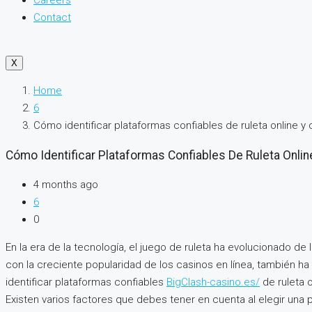
Careers
Contact
X
Home
6
Cómo identificar plataformas confiables de ruleta online 
Cómo Identificar Plataformas Confiables De Ruleta Onli
4 months ago
6
0
En la era de la tecnología, el juego de ruleta ha evolucionado d
con la creciente popularidad de los casinos en línea, también h
identificar plataformas confiables
BigClash-casino.es/
de ruleta 
Existen varios factores que debes tener en cuenta al elegir una pl