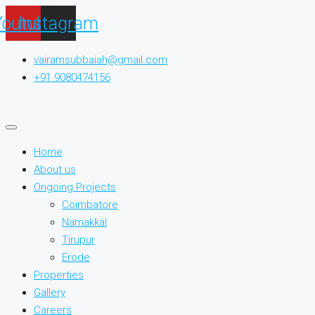
Youtube
Instagram
vairamsubbaiah@gmail.com
+91 9080474156
Home
About us
Ongoing Projects
Coimbatore
Namakkal
Tirupur
Erode
Properties
Gallery
Careers