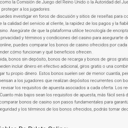
como la Comisión de Juego del Reino Unido o la Autoridad del Jue
 proteger a los jugadores.
Puedes investigar en foros de discusión y sitios de reseñas para 
a calidad del servicio al cliente, la rapidez de los pagos y la fiabi
asino. Asegúrate de que la plataforma utilice tecnología de encript
 privacidad y términos y condiciones del casino para asegurarte 
a online, puedes comparar los bonos de casino ofrecidos por cada
tender cómo funcionan y qué beneficios ofrecen.
ida, bonos sin depósito, bonos de recarga y bonos de giros grat
den incluir dinero en efectivo adicional, giros gratis o una comb
esgar tu propio dinero. Estos bonos suelen ser de menor cuantía, 
pensan a los jugadores que realizan depósitos recurrentes con bo
evisar los requisitos de apuesta asociados a cada oferta. Los r
Cuanto más bajos sean los requisitos de apuesta, más fácil será de
 y comparar bonos de casino son pasos fundamentales para garantiz
n, seguridad y los términos de los bonos ofrecidos, podrás tomar d