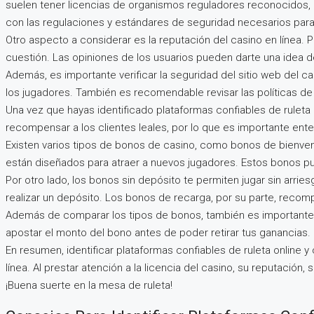
suelen tener licencias de organismos reguladores reconocidos, 
con las regulaciones y estándares de seguridad necesarios para
Otro aspecto a considerar es la reputación del casino en línea. 
cuestión. Las opiniones de los usuarios pueden darte una idea de l
Además, es importante verificar la seguridad del sitio web del c
los jugadores. También es recomendable revisar las políticas de
Una vez que hayas identificado plataformas confiables de rulet
recompensar a los clientes leales, por lo que es importante en
Existen varios tipos de bonos de casino, como bonos de bienven
están diseñados para atraer a nuevos jugadores. Estos bonos pue
Por otro lado, los bonos sin depósito te permiten jugar sin arri
realizar un depósito. Los bonos de recarga, por su parte, recom
Además de comparar los tipos de bonos, también es importante r
apostar el monto del bono antes de poder retirar tus ganancias. 
En resumen, identificar plataformas confiables de ruleta online
línea. Al prestar atención a la licencia del casino, su reputació
¡Buena suerte en la mesa de ruleta!