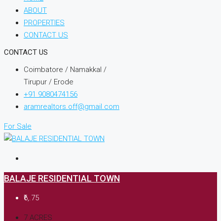
ABOUT
PROPERTIES
CONTACT US
CONTACT US
Coimbatore / Namakkal /
Tirupur / Erode
+91 9080474156
aramrealtors.off@gmail.com
For Sale
BALAJE RESIDENTIAL TOWN
₹6,.75
7 ACRES