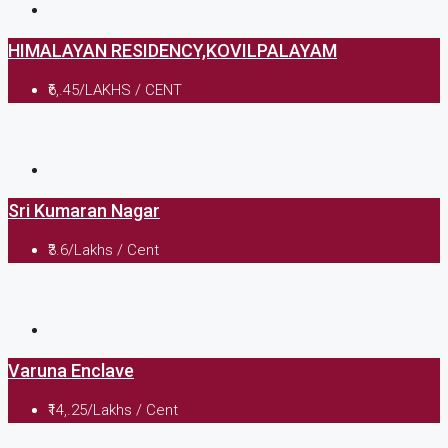
HIMALAYAN RESIDENCY,KOVILPALAYAM
₹6,.45/LAKHS / CENT
Sri Kumaran Nagar
₹3.6/Lakhs / Cent
Varuna Enclave
₹14,.25/Lakhs / Cent