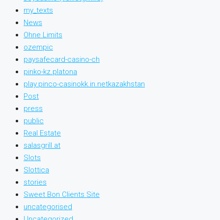
my_texts
News
Ohne Limits
ozempic
paysafecard-casino-ch
pinko-kz.platona
play.pinco-casinokk.in.netkazakhstan
Post
press
public
Real Estate
salasgrill.at
Slots
Slottica
stories
Sweet Bon Clients Site
uncategorised
Uncategorized