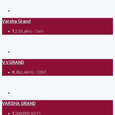
Varsha Grand
₹1,2.5/Lakhs / Cent
V.V.GRAND
₹6,.85/LAKHS / CENT
VARSHA GRAND
₹1,200/PER SQ.FT