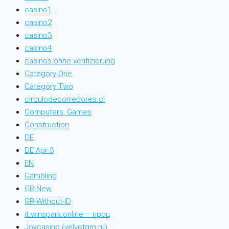
casino1
casino2
casino3
casino4
casinos ohne verifizierung
Category One
Category Two
circulodecorredores.cl
Computers, Games
Construction
DE
DE Apr 3
EN
Gambling
GR-New
GR-Without-ID
it.winspark.online – проц
Joycasino (velvetgm.ru)