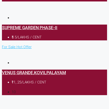
SUPREME GARDEN PHASE-II
₹5.5/LAKHS / CENT
For Sale
Hot Offer
VENUS GRANDE,KOVILPALAYAM
₹11,.25/LAKHS / CENT
10