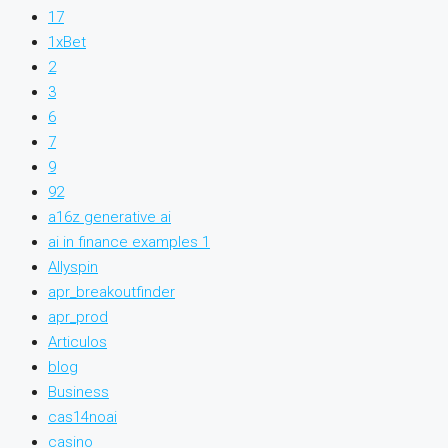
17
1xBet
2
3
6
7
9
92
a16z generative ai
ai in finance examples 1
Allyspin
apr_breakoutfinder
apr_prod
Articulos
blog
Business
cas14noai
casino