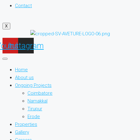
Contact
X
Youtube
Instagram
Home
About us
Ongoing Projects
Coimbatore
Namakkal
Tirupur
Erode
Properties
Gallery