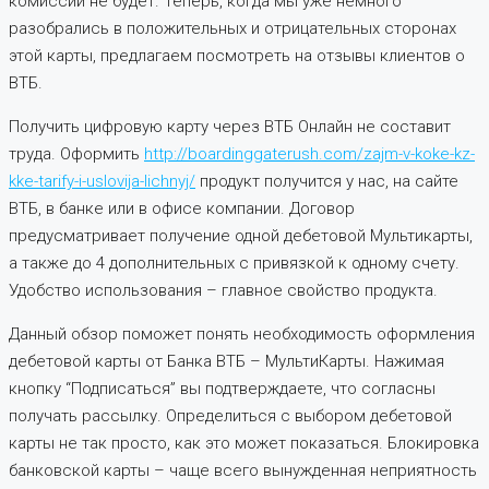
комиссии не будет. Теперь, когда мы уже немного
разобрались в положительных и отрицательных сторонах
этой карты, предлагаем посмотреть на отзывы клиентов о
ВТБ.
Получить цифровую карту через ВТБ Онлайн не составит
труда. Оформить
http://boardinggaterush.com/zajm-v-koke-kz-
kke-tarify-i-uslovija-lichnyj/
продукт получится у нас, на сайте
ВТБ, в банке или в офисе компании. Договор
предусматривает получение одной дебетовой Мультикарты,
а также до 4 дополнительных с привязкой к одному счету.
Удобство использования – главное свойство продукта.
Данный обзор поможет понять необходимость оформления
дебетовой карты от Банка ВТБ – МультиКарты. Нажимая
кнопку “Подписаться” вы подтверждаете, что согласны
получать рассылку. Определиться с выбором дебетовой
карты не так просто, как это может показаться. Блокировка
банковской карты – чаще всего вынужденная неприятность