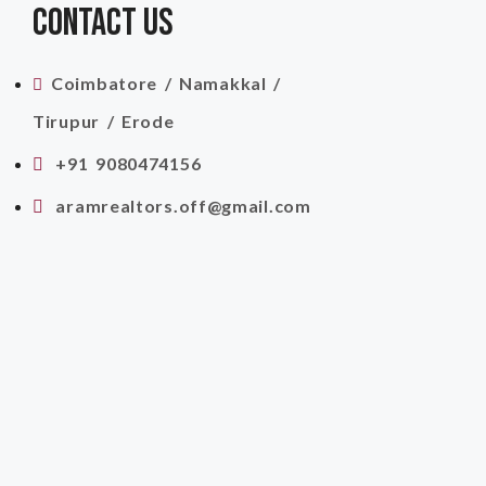
CONTACT US
Coimbatore / Namakkal /
Tirupur / Erode
+91 9080474156
aramrealtors.off@gmail.com