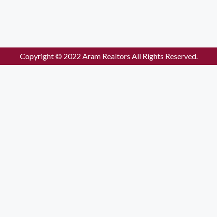
Copyright © 2022 Aram Realtors All Rights Reserved.
Enquiry Form
Please enable JavaScript in your browser to complete this form
Name
*
Mobile no.
*
Email
Location
*