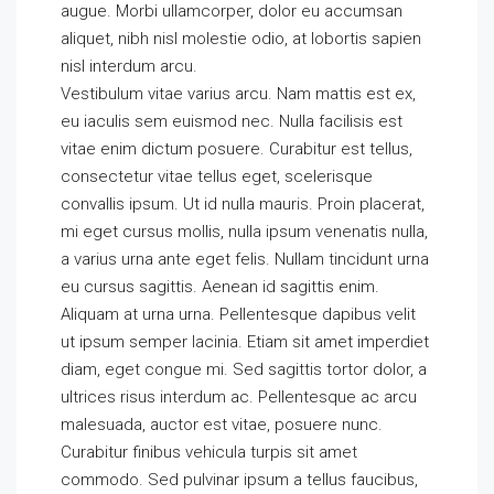
augue. Morbi ullamcorper, dolor eu accumsan
aliquet, nibh nisl molestie odio, at lobortis sapien
nisl interdum arcu.
Vestibulum vitae varius arcu. Nam mattis est ex,
eu iaculis sem euismod nec. Nulla facilisis est
vitae enim dictum posuere. Curabitur est tellus,
consectetur vitae tellus eget, scelerisque
convallis ipsum. Ut id nulla mauris. Proin placerat,
mi eget cursus mollis, nulla ipsum venenatis nulla,
a varius urna ante eget felis. Nullam tincidunt urna
eu cursus sagittis. Aenean id sagittis enim.
Aliquam at urna urna. Pellentesque dapibus velit
ut ipsum semper lacinia. Etiam sit amet imperdiet
diam, eget congue mi. Sed sagittis tortor dolor, a
ultrices risus interdum ac. Pellentesque ac arcu
malesuada, auctor est vitae, posuere nunc.
Curabitur finibus vehicula turpis sit amet
commodo. Sed pulvinar ipsum a tellus faucibus,