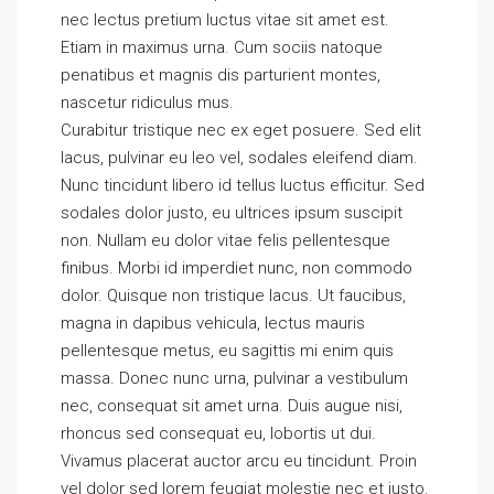
nec lectus pretium luctus vitae sit amet est.
Etiam in maximus urna. Cum sociis natoque
penatibus et magnis dis parturient montes,
nascetur ridiculus mus.
Curabitur tristique nec ex eget posuere. Sed elit
lacus, pulvinar eu leo vel, sodales eleifend diam.
Nunc tincidunt libero id tellus luctus efficitur. Sed
sodales dolor justo, eu ultrices ipsum suscipit
non. Nullam eu dolor vitae felis pellentesque
finibus. Morbi id imperdiet nunc, non commodo
dolor. Quisque non tristique lacus. Ut faucibus,
magna in dapibus vehicula, lectus mauris
pellentesque metus, eu sagittis mi enim quis
massa. Donec nunc urna, pulvinar a vestibulum
nec, consequat sit amet urna. Duis augue nisi,
rhoncus sed consequat eu, lobortis ut dui.
Vivamus placerat auctor arcu eu tincidunt. Proin
vel dolor sed lorem feugiat molestie nec et justo.