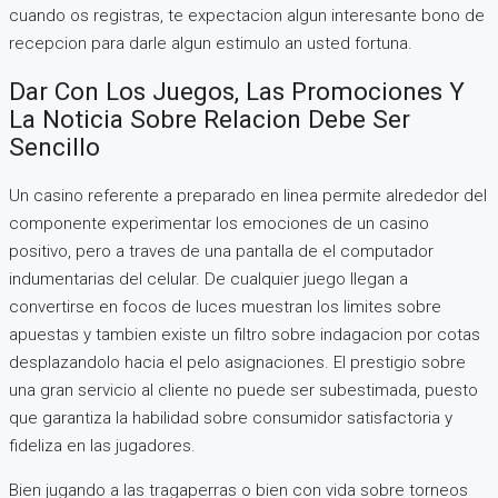
cuando os registras, te expectacion algun interesante bono de
recepcion para darle algun estimulo an usted fortuna.
Dar Con Los Juegos, Las Promociones Y
La Noticia Sobre Relacion Debe Ser
Sencillo
Un casino referente a preparado en linea permite alrededor del
componente experimentar los emociones de un casino
positivo, pero a traves de una pantalla de el computador
indumentarias del celular. De cualquier juego llegan a
convertirse en focos de luces muestran los limites sobre
apuestas y tambien existe un filtro sobre indagacion por cotas
desplazandolo hacia el pelo asignaciones. El prestigio sobre
una gran servicio al cliente no puede ser subestimada, puesto
que garantiza la habilidad sobre consumidor satisfactoria y
fideliza en las jugadores.
Bien jugando a las tragaperras o bien con vida sobre torneos