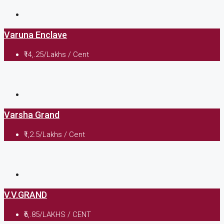
Varuna Enclave
₹14,.25/Lakhs / Cent
Varsha Grand
₹1,2.5/Lakhs / Cent
V.V.GRAND
₹6,.85/LAKHS / CENT