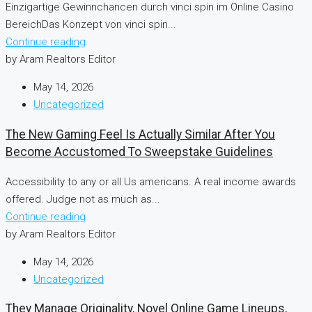
Einzigartige Gewinnchancen durch vinci spin im Online Casino
BereichDas Konzept von vinci spin...
Continue reading
by Aram Realtors Editor
May 14, 2026
Uncategorized
The New Gaming Feel Is Actually Similar After You
Become Accustomed To Sweepstake Guidelines
Accessibility to any or all Us americans. A real income awards
offered. Judge not as much as...
Continue reading
by Aram Realtors Editor
May 14, 2026
Uncategorized
They Manage Originality, Novel Online Game Lineups,