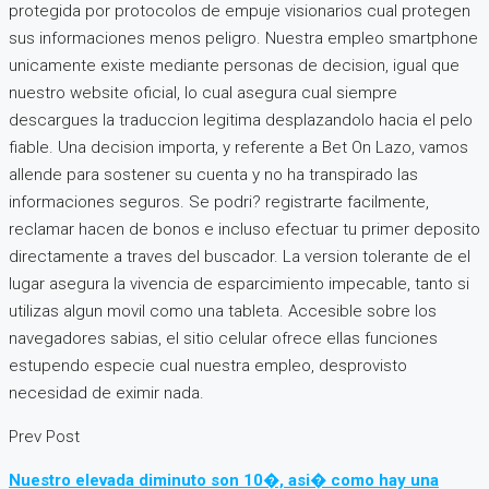
protegida por protocolos de empuje visionarios cual protegen
sus informaciones menos peligro. Nuestra empleo smartphone
unicamente existe mediante personas de decision, igual que
nuestro website oficial, lo cual asegura cual siempre
descargues la traduccion legitima desplazandolo hacia el pelo
fiable. Una decision importa, y referente a Bet On Lazo, vamos
allende para sostener su cuenta y no ha transpirado las
informaciones seguros. Se podri? registrarte facilmente,
reclamar hacen de bonos e incluso efectuar tu primer deposito
directamente a traves del buscador. La version tolerante de el
lugar asegura la vivencia de esparcimiento impecable, tanto si
utilizas algun movil como una tableta. Accesible sobre los
navegadores sabias, el sitio celular ofrece ellas funciones
estupendo especie cual nuestra empleo, desprovisto
necesidad de eximir nada.
Prev Post
Nuestro elevada diminuto son 10�, asi� como hay una