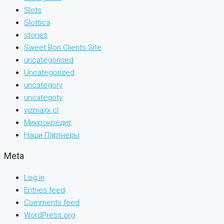
Slots
Slottica
stories
Sweet Bon Clients Site
uncategorised
Uncategorized
uncategory
uncategoty
vizmaxx.cl
Микрокредит
Наши Партнеры
Meta
Log in
Entries feed
Comments feed
WordPress.org