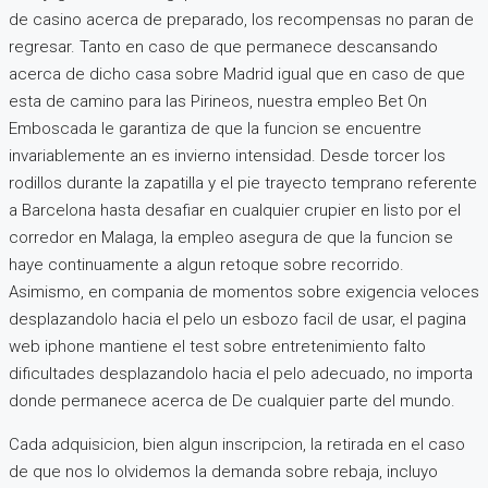
de casino acerca de preparado, los recompensas no paran de
regresar. Tanto en caso de que permanece descansando
acerca de dicho casa sobre Madrid igual que en caso de que
esta de camino para las Pirineos, nuestra empleo Bet On
Emboscada le garantiza de que la funcion se encuentre
invariablemente an es invierno intensidad. Desde torcer los
rodillos durante la zapatilla y el pie trayecto temprano referente
a Barcelona hasta desafiar en cualquier crupier en listo por el
corredor en Malaga, la empleo asegura de que la funcion se
haye continuamente a algun retoque sobre recorrido.
Asimismo, en compania de momentos sobre exigencia veloces
desplazandolo hacia el pelo un esbozo facil de usar, el pagina
web iphone mantiene el test sobre entretenimiento falto
dificultades desplazandolo hacia el pelo adecuado, no importa
donde permanece acerca de De cualquier parte del mundo.
Cada adquisicion, bien algun inscripcion, la retirada en el caso
de que nos lo olvidemos la demanda sobre rebaja, incluyo