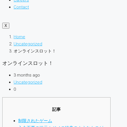
Careers
Contact
X
Home
Uncategorized
オンラインスロット！
オンラインスロット！
3 months ago
Uncategorized
0
記事
制限されたゲーム