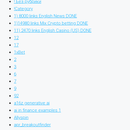
! Без рубрики
!Category
1) 8000 links English News DONE
1)14980 links Mix Crypto betting DONE
11) 2470 links English Casino (US) DONE
12
17
1xBet
2
3
6
7
9
92
a16z generative ai
ai in finance examples 1
Allyspin
apr_breakoutfinder