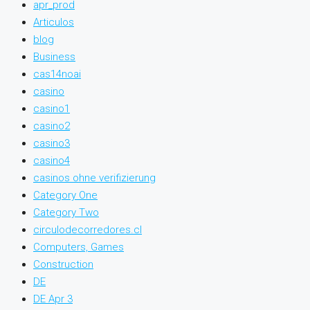
apr_prod
Articulos
blog
Business
cas14noai
casino
casino1
casino2
casino3
casino4
casinos ohne verifizierung
Category One
Category Two
circulodecorredores.cl
Computers, Games
Construction
DE
DE Apr 3