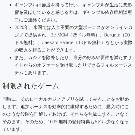
ギャンブルは節度を持って行い、ギャンブルが生活に悪影
響を及ぼしていると感じる方は、ギャンブル依存症相談窓
口にご連絡ください。
2026年、米国では入金不要の大型ボーナスがオンラインカ
ジノで提供され、BetMGM（25ドル無料）、Borgata（20
ドル無料）、Caesars Palace（10ドル無料）などから実際
の収入を得ることができます。
また、カジノを除外したり、自分の好みや要件を満たすサ
イトからのオファーを受け取ったりできるフィルターシス
テムもあります。
制限されたゲーム
同時に、そのローカルカジノアプリを試してみることをお勧め
します。追加ボーナスを効率的に獲得するために、購入時にこ
のような段階を理解しておけば、それらを無駄にすることなく
済みます。そのため、100%無料の登録特典も5ドル少なくなっ
ています。