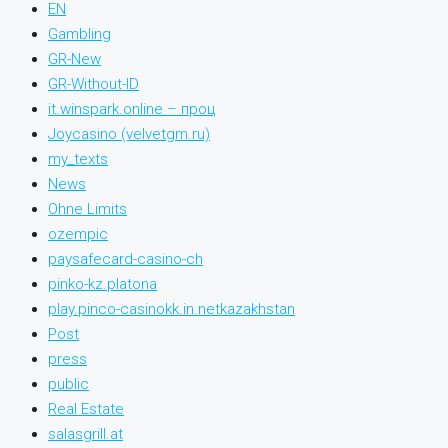
EN
Gambling
GR-New
GR-Without-ID
it.winspark.online – проц
Joycasino (velvetgm.ru)
my_texts
News
Ohne Limits
ozempic
paysafecard-casino-ch
pinko-kz.platona
play.pinco-casinokk.in.netkazakhstan
Post
press
public
Real Estate
salasgrill.at