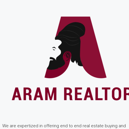
We are expertized in offering end to end real estate buying and