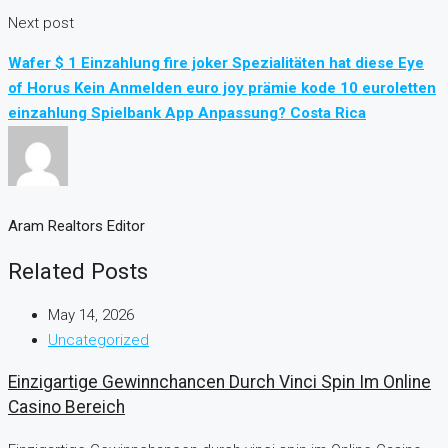
Next post
Wafer $ 1 Einzahlung fire joker Spezialitäten hat diese Eye
of Horus Kein Anmelden euro joy prämie kode 10 euroletten
einzahlung Spielbank App Anpassung? Costa Rica
Aram Realtors Editor
Related Posts
May 14, 2026
Uncategorized
Einzigartige Gewinnchancen Durch Vinci Spin Im Online
Casino Bereich