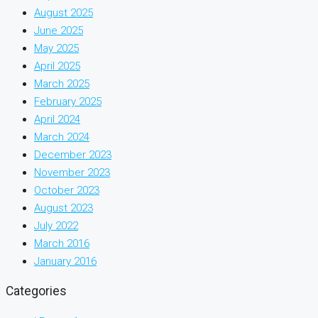
August 2025
June 2025
May 2025
April 2025
March 2025
February 2025
April 2024
March 2024
December 2023
November 2023
October 2023
August 2023
July 2022
March 2016
January 2016
Categories