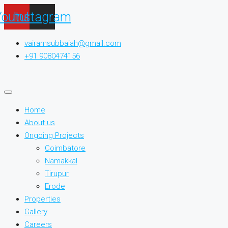
Youtube
Instagram
vairamsubbaiah@gmail.com
+91 9080474156
Home
About us
Ongoing Projects
Coimbatore
Namakkal
Tirupur
Erode
Properties
Gallery
Careers