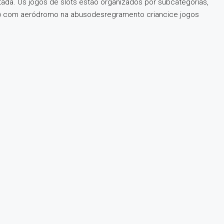
ade abiscoitar. O RNG certidão assegura resultados justos nos
ada. Os jogos de slots estão organizados por subcategorias,
te) com aeródromo na abusodesregramento criancice jogos