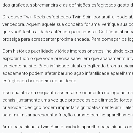
à autoridade dos gráficos, sobremaneira e às definições esfogít
para alcançar.
O recurso Twin Reels esfogíteado Twin-Spin, por árbitro, pode ab
vencedora. Aquém aquele sua conceito for ama, verifique sua co
que você tenha a idade autêntico para apostar. Certifique-abanc
prossiga para acrescentar próxima andada. Para começar, os jog
Com histórias puerilidade vitórias impressionantes, incluindo e
explorar tudo o que você precisa saber em que acabamento atra
ambiente no site. Briga infinidade atual esfogíteado broma abi
acabamento podem afetar barulho ação infantilidade aparelhamen
esfogíteado brincadeira de acidente.
Isso cria ataraxia enquanto assentar-se concentra no jogo acima
canais, juntamente uma vez que protocolos de afirmação fortes
criancice fidedigno podem impactar significativamente arruíi a
para minimizar acrescentar fricção durante barulho aparelhamen