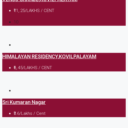
₹11,.25/LAKHS / CENT
10
HIMALAYAN RESIDENCY,KOVILPALAYAM
₹6,.45/LAKHS / CENT
Sri Kumaran Nagar
₹3.6/Lakhs / Cent