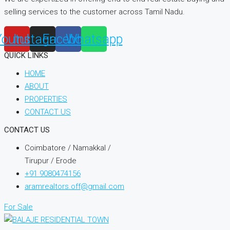
selling services to the customer across Tamil Nadu.
Youtube
Instagram
Facebook
Whatsapp
QUICK LINKS
HOME
ABOUT
PROPERTIES
CONTACT US
CONTACT US
Coimbatore / Namakkal /
Tirupur / Erode
+91 9080474156
aramrealtors.off@gmail.com
For Sale