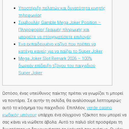
Υποστήριξη πελατών και δυνατότητα κινητής
τηλεφωνίας
Συμβουλές Gamble Mega Joker Position –
Πληροφορίες Γραμμές πληρωμής και
μπορείτε να στοιχηματίσετε επιλογές
Ένα εκπαιδευμένο καζίνο που πρέπει να
κατέχει κανείς για να παίξει το Super Joker
Mega Joker Slot Remark 2026 – 100%
δωρεάν επίδειξη τζόγου του παιχνιδιού
Super Joker
Ωστόσο, ένας υπεύθυνος παίκτης πρέπει να γνωρίζει τι μπορεί
να ποντάρει. Σε αυτήν τη σελίδα, θα αναλύσουμε λεπτομερώς
αυτό το κόσμημα του παιχνιδιού. Επιπλέον,
verde casino
κωδικός μπόνους
υπάρχει ένα σύγχρονο τζάκποτ που μπορεί να
σας κάνει να νιώθετε άβολα. Αυτό το παλιό slot προσφέρει τη