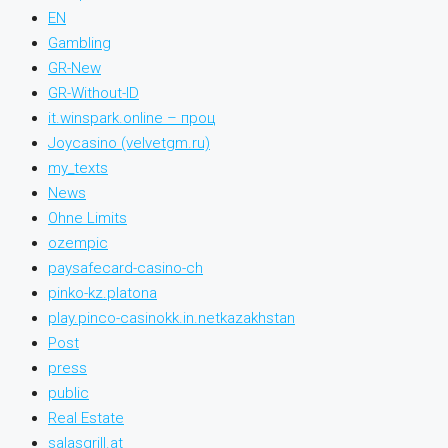
EN
Gambling
GR-New
GR-Without-ID
it.winspark.online – проц
Joycasino (velvetgm.ru)
my_texts
News
Ohne Limits
ozempic
paysafecard-casino-ch
pinko-kz.platona
play.pinco-casinokk.in.netkazakhstan
Post
press
public
Real Estate
salasgrill.at