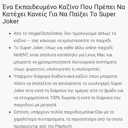
Ένα Εκπαιδευμένο Καζίνο Που Πρέπει Να
Κατέχει Κανείς Για Να Παίξει Το Super
Joker
Από το VegasSlotsOnline, δεν τιμολογούμε απλώς τα
καζίνο — σας κάνουμε να εμπιστεύεστε το παιχνίδι.
Το Super Joker, όπως και κάθε άλλο online παιχνίδι
NetENT, είναι απόλυτα κατάλληλο για Linux, Mac και
μπορείτε να χρησιμοποιήσετε λειτουργικά συστήματα
όπως φορητούς υπολογιστές ή υπολογιστές.
Υπάρχουν διάφορα διαδικτυακά καζίνο όπου μπορείτε
πλέον να επιλέξετε να απολαύσετε το κουλοχέρη Super
Joker είτε κατά τη διάρκεια της ημέρας είτε το βράδυ και
να στοιχηματίσετε 100% δωρεάν ή κατά τη διάρκεια του
παιχνιδιού με μετρητά.
Ωστόσο, υπάρχουν πολλά παιχνίδια μπλακτζάκ με τα
χαμηλότερα πονταρίσματα, τα περισσότερα από τα οποία
προέρχονται από την Playtech.