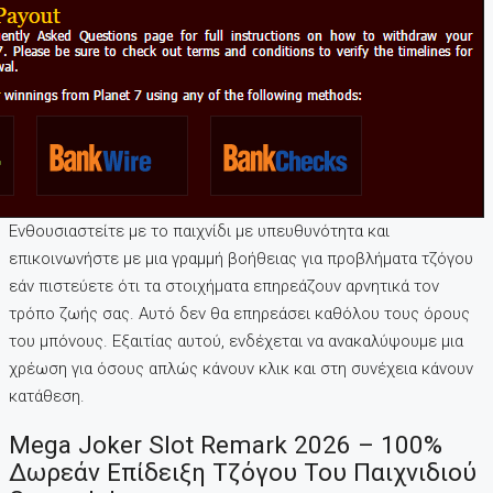
Ενθουσιαστείτε με το παιχνίδι με υπευθυνότητα και
επικοινωνήστε με μια γραμμή βοήθειας για προβλήματα τζόγου
εάν πιστεύετε ότι τα στοιχήματα επηρεάζουν αρνητικά τον
τρόπο ζωής σας. Αυτό δεν θα επηρεάσει καθόλου τους όρους
του μπόνους. Εξαιτίας αυτού, ενδέχεται να ανακαλύψουμε μια
χρέωση για όσους απλώς κάνουν κλικ και στη συνέχεια κάνουν
κατάθεση.
Mega Joker Slot Remark 2026 – 100%
Δωρεάν Επίδειξη Τζόγου Του Παιχνιδιού