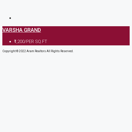
VARSHA GRAND
₹1,200/PER SQ.FT
Copyright © 2022 Aram Realtors All Rights Reserved.
Enquiry Form
Please enable JavaScript in your browser to complete this f
Name
*
Mobile no.
*
Email
Location
*
Sub