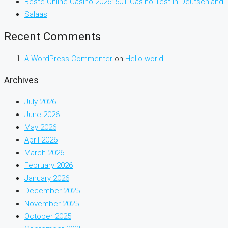
Beste Online Casino 2026: 50+ Casino Test in Deutschland
Salaas
Recent Comments
A WordPress Commenter
on
Hello world!
Archives
July 2026
June 2026
May 2026
April 2026
March 2026
February 2026
January 2026
December 2025
November 2025
October 2025